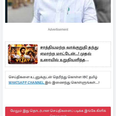
Advertisement
சாத்தியமற்ற வாக்குறுதி தந்து
ஏமாற்ற மாட்டேன்...! முதல்
உரையில் உறுதியளித்த
முதலமைச்சர் விஜய்
செய்திகளை உடனுக்குடன் தெரிந்து கொள்ள IBC தமிழ்
WHATSAPP CHANNEL
இல் இணைந்து கொள்ளுங்கள்...!
மேலும் இது தொடர்பான செய்திகளைப் படிக்க இங்கே கிளிக்