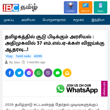
Listen
Watch
Apps
முகப்பு
அரசியல்
பொருளாதாரம்
சமூகம்
இந்தியா
தமிழகத்தில் சூடு பிடிக்கும் அரசியல் :
அதிமுகவில் 37 எம்.எல்.ஏ-க்கள் விஜய்க்கு
ஆதரவு...!
Vijay
Tamil nadu
ADMK
By Jaso
3 months ago
விளம்பரம்
2026 தமிழ்நாடு சட்டமன்றத் தேர்தல் முடிவுகளுக்குப்