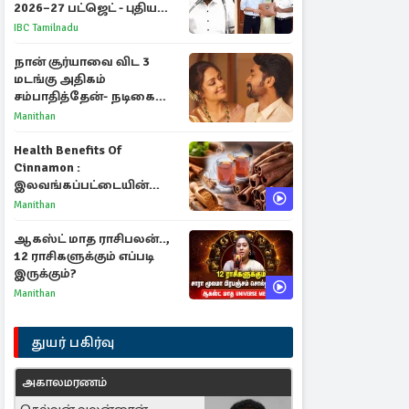
2026–27 பட்ஜெட் - புதிய
நலத்திட்டங்கள்
IBC Tamilnadu
என்னென்ன?
நான் சூர்யாவை விட 3
மடங்கு அதிகம்
சம்பாதித்தேன்- நடிகை
ஜோதிகா
Manithan
Health Benefits Of
Cinnamon :
இலவங்கப்பட்டையின்
மருத்துவ குணங்களும்
Manithan
ஆரோக்கிய
நன்மைகளும்!
ஆகஸ்ட் மாத ராசிபலன்..,
12 ராசிகளுக்கும் எப்படி
இருக்கும்?
Manithan
துயர் பகிர்வு
அகாலமரணம்