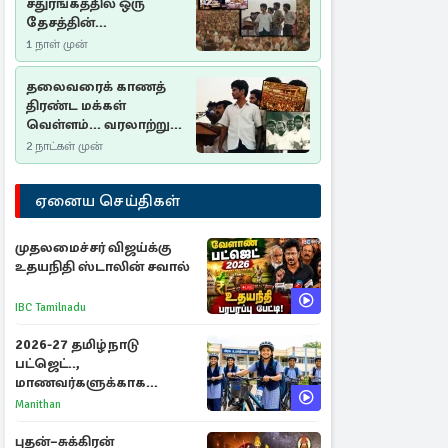
சதுரங்கத்தில் ஒரு
தேசத்தின்
தீர்க்கதரிசனம் :
1 நாள் முன்
சுதுமலை பிரகடனம்
ஒரு வரலாற்றுப் பாடம்
தலைவரைக் காணத்
திரண்ட மக்கள்
வெள்ளம்... வரலாற்றுச்
சிறப்புமிக்க சுதுமலைப்
2 நாட்கள் முன்
பிரகடனம்…
ஏனைய செய்திகள்
முதலமைச்சர் விஜய்க்கு
உதயநிதி ஸ்டாலின் சவால்
IBC Tamilnadu
2026-27 தமிழ்நாடு
பட்ஜெட்..,
மாணவர்களுக்காக
வெளியான முக்கிய
Manithan
அறிவிப்புகள்
புதன்–சுக்கிரன்