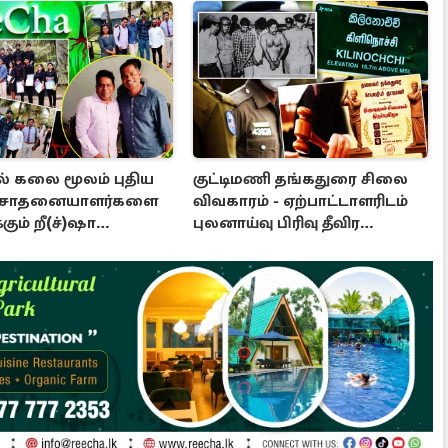
 கலை மூலம் புதிய
குட்டிமணி தங்கதுரை சிலை
 சாதனையாளர்களை
விவகாரம் - ஏற்பாட்டாளரிடம்
கும் றீ(ச்)ஷா
புலனாய்வு பிரிவு தீவிர
ணை
விசாரணை