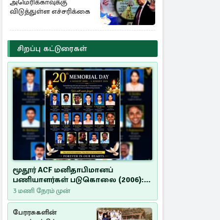
அமெரிக்காவுக்கு
விடுத்துள்ள எச்சரிக்கை
சிறப்பு கட்டுரைகள்
மூதூர் ACF மனிதாபிமானப்
பணியாளர்கள் படுகொலை (2006):
20 ஆண்டுகளாகியும் நீதி
3 மணி நேரம் முன்
மறுக்கப்பட்ட மனிதாபிமானப்
பேரவலம்
பேரரசுகளின்