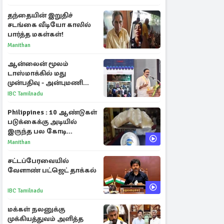
தந்தையின் இறுதிச்
சடங்கை வீடியோ காலில்
பார்த்த மகள்கள்!
Manithan
ஆன்லைன் மூலம்
டாஸ்மாக்கில் மது
முன்பதிவு - அன்புமணி
ராமதாஸ் எதிர்ப்பு
IBC Tamilnadu
Philippines : 10 ஆண்டுகள்
படுக்கைக்கு அடியில்
இருந்த பல கோடி
மதிப்புள்ள அரிய முத்து!
Manithan
சட்டப்பேரவையில்
வேளாண் பட்ஜெட் தாக்கல்
IBC Tamilnadu
மக்கள் நலனுக்கு
முக்கியத்துவம் அளித்த