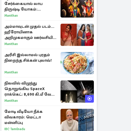
சேர்க்கையால் லாப
திருஷ்டி யோகம்:
அதிர்ஷ்டம் பெறும் டாப் 3
Manithan
ராசிகள்!
அம்மாவுடன் முதல் படம்...
ஹீரோயினாக
அறிமுகமாகும் ஊர்வசியின்
மகள் தேஜலட்சுமி!
Manithan
அரிசி இல்லாமல் புரதம்
நிறைந்த சிக்கன் புலாவ்!
Manithan
நிலவில் விழுந்து
நொறுங்கிய SpaceX
ராக்கெட்: 8,690 கி.மீ வேக
மோதலால் உருவான புதிய
Manithan
பள்ளம்!
மோடி வீடியோ நீக்க
விவகாரம்: மெட்டா
மன்னிப்பு
IBC Tamilnadu