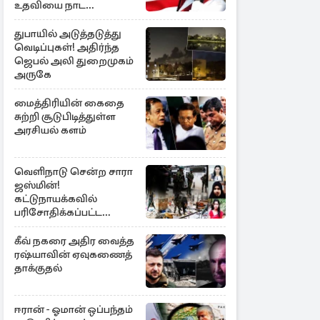
உதவியை நாட
அரசாங்கம் முடிவு
துபாயில் அடுத்தடுத்து
வெடிப்புகள்! அதிர்ந்த
ஜெபல் அலி துறைமுகம்
அருகே
மைத்திரியின் கைதை
சுற்றி சூடுபிடித்துள்ள
அரசியல் களம்
வெளிநாடு சென்ற சாரா
ஜஸ்மின்!
கட்டுநாயக்கவில்
பரிசோதிக்கப்பட்ட
CCTVவில்
வெளிச்சத்துக்கு வந்த
கீவ் நகரை அதிர வைத்த
தகவல்
ரஷ்யாவின் ஏவுகணைத்
தாக்குதல்
ஈரான் - ஓமான் ஒப்பந்தம்