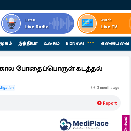
Listen
Watch
Live Radio
Live TV
மூகம்
இந்தியா
உலகம்
BizNews
ஏனையவை
New
ண்டகால போதைப்பொருள் கடத்தல்
stigation
3 months ago
Report
விளம்பரம்