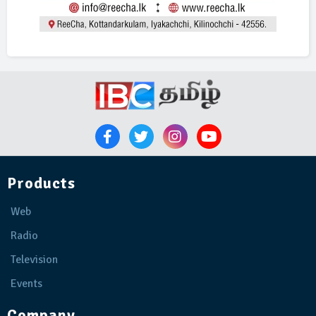
Products
Web
Radio
Television
Events
Company