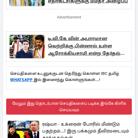
எதிர்கட்சிகளுக்கு மம்தா அழைப்பு
Advertisement
டி.வி.கே வின் அபாரமான
வெற்றிக்கு பின்னால் உள்ள
ஆரோக்கியசாமி என்ற தேர்தல்
வியூகம்
செய்திகளை உடனுக்குடன் தெரிந்து கொள்ள IBC தமிழ்
WHATSAPP
இல் இணைந்து கொள்ளுங்கள்...!
மேலும் இது தொடர்பான செய்திகளைப் படிக்க இங்கே கிளிக்
செய்யவும்
ரஷ்யா - உக்ரைன் போரில் மீண்டும்
பதற்றம்...! இரு பக்கமும் தீவிரமடையும்
தாக்குதல்கள்