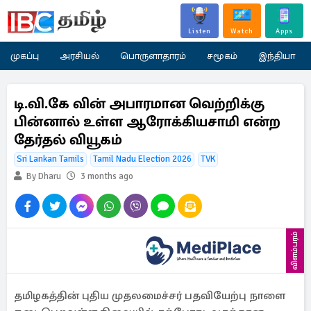
Listen
Watch
Apps
முகப்பு
அரசியல்
பொருளாதாரம்
சமூகம்
இந்தியா
டி.வி.கே வின் அபாரமான வெற்றிக்கு
பின்னால் உள்ள ஆரோக்கியசாமி என்ற
தேர்தல் வியூகம்
Sri Lankan Tamils
Tamil Nadu Election 2026
TVK
By Dharu
3 months ago
விளம்பரம்
தமிழகத்தின் புதிய முதலமைச்சர் பதவியேற்பு நாளை