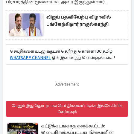
பிரசாரத்தின் மூளையாக அவர் இருந்துள்ளார்.
விஜய் பதவியேற்பு விழாவில்
பங்கேற்கிறார் ராகுல்காந்தி
செய்திகளை உடனுக்குடன் தெரிந்து கொள்ள IBC தமிழ்
WHATSAPP CHANNEL
இல் இணைந்து கொள்ளுங்கள்...!
Advertisement
மேலும் இது தொடர்பான செய்திகளைப் படிக்க இங்கே கிளிக்
செய்யவும்
கட்டுக்கடங்காத சனக்கூட்டம்:
இடைநிறுத்தப்பட்டது றீச்ஷாவின்