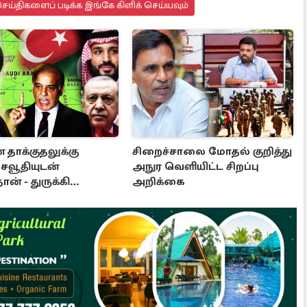
ய்திகளைப் படிக்க இங்கே கிளிக் செய்யவும்
 தாக்குதலுக்கு
சிறைச்சாலை மோதல் குறித்து
சவூதியுடன்
அநுர வெளியிட்ட சிறப்பு
ான் - துருக்கி
அறிக்கை
ணைந்தன