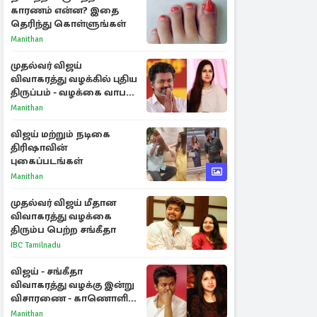
காரணம் என்ன? இதை
தெரிந்து கொள்ளுங்கள்
Manithan
முதல்வர் விஜய்
விவாகரத்து வழக்கில் புதிய
திருப்பம் - வழக்கை வாபஸ்
பெற்ற சங்கீதா!
Manithan
விஜய் மற்றும் நடிகை
திரிஷாவின்
புகைப்படங்கள்
Manithan
முதல்வர் விஜய் மீதான
விவாகரத்து வழக்கை
திரும்ப பெற்ற சங்கீதா
IBC Tamilnadu
விஜய் - சங்கீதா
விவாகரத்து வழக்கு இன்று
விசாரணை - காணொளி
மூலம் ஆஜராக வாய்ப்பு
Manithan