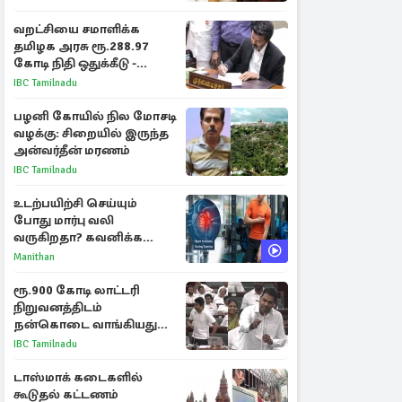
வறட்சியை சமாளிக்க
தமிழக அரசு ரூ.288.97
கோடி நிதி ஒதுக்கீடு -
வெளியான அரசாணை
IBC Tamilnadu
பழனி கோயில் நில மோசடி
வழக்கு: சிறையில் இருந்த
அன்வர்தீன் மரணம்
IBC Tamilnadu
உடற்பயிற்சி செய்யும்
போது மார்பு வலி
வருகிறதா? கவனிக்க
வேண்டிய எச்சரிக்கை
Manithan
அறிகுறிகள்
ரூ.900 கோடி லாட்டரி
நிறுவனத்திடம்
நன்கொடை வாங்கியது
ஏன்? உதயநிதி - ஆதவ்
IBC Tamilnadu
விவாதம்
டாஸ்மாக் கடைகளில்
கூடுதல் கட்டணம்