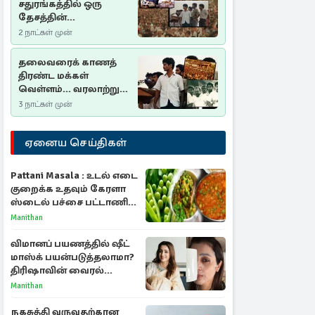
சதுரங்கத்தில் ஒரு
தேசத்தின்
தீர்க்கதரிசனம் :
2 நாட்கள் முன்
சுதுமலை பிரகடனம்
ஒரு வரலாற்றுப் பாடம்
தலைவரைக் காணத்
திரண்ட மக்கள்
வெள்ளம்... வரலாற்றுச்
சிறப்புமிக்க சுதுமலைப்
3 நாட்கள் முன்
பிரகடனம்…
ஏனைய செய்திகள்
Pattani Masala : உடல் எடை
குறைக்க உதவும் கேரளா
ஸ்டைல் பச்சை பட்டாணி
கிரேவி
Manithan
விமானப் பயணத்தில் ஷீட்
மாஸ்க் பயன்படுத்தலாமா?
திரிஷாவின் வைரல்
செல்ஃபிக்கு மருத்துவர்
Manithan
விளக்கம்
நகசுத்தி வருவதற்கான