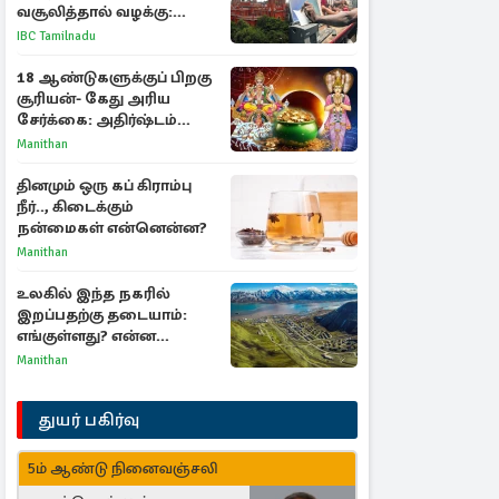
வசூலித்தால் வழக்கு:
சென்னை உயர்நீதிமன்றம்
IBC Tamilnadu
உத்தரவு
18 ஆண்டுகளுக்குப் பிறகு
சூரியன்- கேது அரிய
சேர்க்கை: அதிர்ஷ்டம்
பெறும் 3 ராசிகள்!
Manithan
தினமும் ஒரு கப் கிராம்பு
நீர்.., கிடைக்கும்
நன்மைகள் என்னென்ன?
Manithan
உலகில் இந்த நகரில்
இறப்பதற்கு தடையாம்:
எங்குள்ளது? என்ன
காரணம் தெரியுமா?
Manithan
துயர் பகிர்வு
5ம் ஆண்டு நினைவஞ்சலி