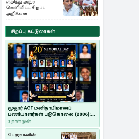
குறித்து அநுர
வெளியிட்ட சிறப்பு
அறிக்கை
சிறப்பு கட்டுரைகள்
மூதூர் ACF மனிதாபிமானப்
பணியாளர்கள் படுகொலை (2006):
20 ஆண்டுகளாகியும் நீதி
1 நாள் முன்
மறுக்கப்பட்ட மனிதாபிமானப்
பேரவலம்
பேரரசுகளின்