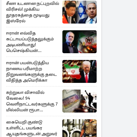
சீனா உடனான நட்புறவில்
விரிசல்! முக்கிய
தூதரகத்தை மூடியது
இஸ்ரேல்
ஈரான் எவ்வித
கட்டாயப்படுத்தலுக்கும்
அடிபணியாது!
பெசெஷ்கியன்
அறிவிப்பு
ஈரான் பயன்படுத்திய
நாணய பரிமாற்ற
நிறுவனங்களுக்கு தடை
விதித்த அமெரிக்கா
சுற்றுலா விசாவில்
வேலை! 94
வெளிநாட்டவர்களுக்கு 7
மில்லியன் ரூபா
அபராதம்
கையெறி குண்டு
உள்ளிட்ட பயங்கர
ஆயுதங்களுடன் அறுவர்