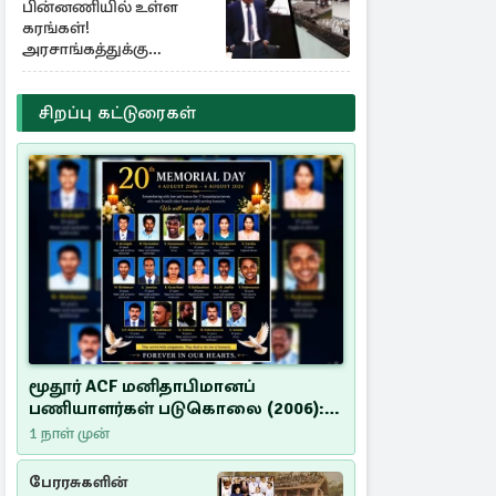
பின்னணியில் உள்ள
கரங்கள்!
அரசாங்கத்துக்கு
கிடைத்த புலனாய்வு
தகவல்
சிறப்பு கட்டுரைகள்
மூதூர் ACF மனிதாபிமானப்
பணியாளர்கள் படுகொலை (2006):
20 ஆண்டுகளாகியும் நீதி
1 நாள் முன்
மறுக்கப்பட்ட மனிதாபிமானப்
பேரவலம்
பேரரசுகளின்