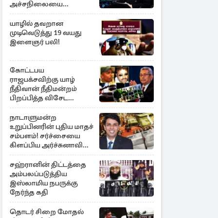
அச்சநிலையை
மையப்படுத்தி
ஜெயசங்கர் அறிக்கை
யாழில் தவறான
முடிவெடுத்து 19 வயது
இளைஞர் பலி!
கோட்டபய
ராஜபக்சவிற்கு யாழ்
நீதிவான் நீதிமன்றம்
பிறப்பித்த விசேட
உத்தரவு!
நாடாளுமன்ற
உறுப்பினரின் புதிய மாதச்
சம்பளம்! சர்ச்சையை
கிளப்பிய அர்ச்சுனாவின்
அறிக்கை
சஹ்ரானின் திட்டத்தை
அம்பலப்படுத்திய
இஸ்லாமிய நபருக்கு
நேர்ந்த கதி
தொடர் சிறை மோதல்