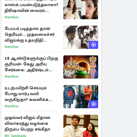
மாஸ்க் பயன்படுத்தலாமா?
திரிஷாவின் வைரல்
செல்ஃபிக்கு மருத்துவர்
Manithan
விளக்கம்
பேப்பர் படித்தால் தான்
தெரியும்... முதலமைச்சர்
விஜய்க்கு உதயநிதி
ஸ்டாலின் பதிலடி
Manithan
18 ஆண்டுகளுக்குப் பிறகு
சூரியன்- கேது அரிய
சேர்க்கை: அதிர்ஷ்டம்
பெறும் 3 ராசிகள்!
Manithan
உடற்பயிற்சி செய்யும்
போது மார்பு வலி
வருகிறதா? கவனிக்க
வேண்டிய எச்சரிக்கை
Manithan
அறிகுறிகள்
முதல்வர் விஜய் மீதான
விவாகரத்து வழக்கை
திரும்ப பெற்ற சங்கீதா
IBC Tamilnadu