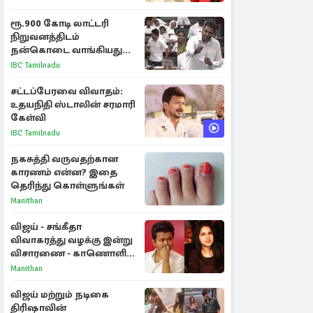
ரூ.900 கோடி லாட்டரி
நிறுவனத்திடம்
நன்கொடை வாங்கியது
ஏன்? உதயநிதி - ஆதவ்
IBC Tamilnadu
விவாதம்
சட்டப்பேரவை விவாதம்:
உதயநிதி ஸ்டாலின் சரமாரி
கேள்வி
IBC Tamilnadu
நகசுத்தி வருவதற்கான
காரணம் என்ன? இதை
தெரிந்து கொள்ளுங்கள்
Manithan
விஜய் - சங்கீதா
விவாகரத்து வழக்கு இன்று
விசாரணை - காணொளி
மூலம் ஆஜராக வாய்ப்பு
Manithan
விஜய் மற்றும் நடிகை
திரிஷாவின்