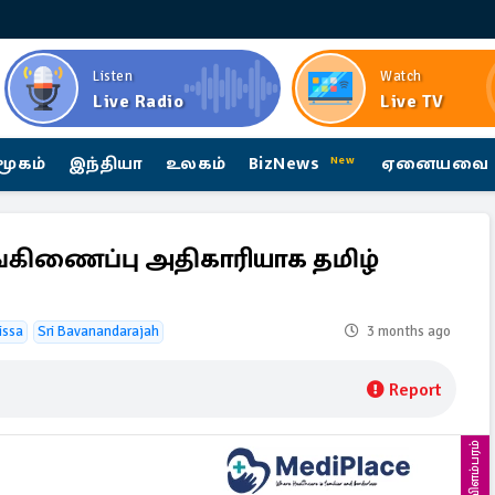
Listen
Watch
Live Radio
Live TV
மூகம்
இந்தியா
உலகம்
BizNews
ஏனையவை
New
ங்கிணைப்பு அதிகாரியாக தமிழ்
issa
Sri Bavanandarajah
3 months ago
Report
விளம்பரம்