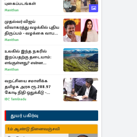
புகைப்படங்கள்
Manithan
முதல்வர் விஜய்
விவாகரத்து வழக்கில் புதிய
திருப்பம் - வழக்கை வாபஸ்
பெற்ற சங்கீதா!
Manithan
உலகில் இந்த நகரில்
இறப்பதற்கு தடையாம்:
எங்குள்ளது? என்ன
காரணம் தெரியுமா?
Manithan
வறட்சியை சமாளிக்க
தமிழக அரசு ரூ.288.97
கோடி நிதி ஒதுக்கீடு -
வெளியான அரசாணை
IBC Tamilnadu
துயர் பகிர்வு
1ம் ஆண்டு நினைவஞ்சலி