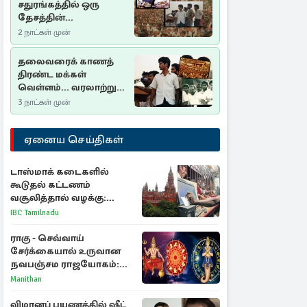
சதுரங்கத்தில் ஒரு
தேசத்தின்
தீர்க்கதரிசனம் :
2 நாட்கள் முன்
சுதுமலை பிரகடனம்
ஒரு வரலாற்றுப் பாடம்
தலைவரைக் காணத்
திரண்ட மக்கள்
வெள்ளம்... வரலாற்றுச்
சிறப்புமிக்க சுதுமலைப்
3 நாட்கள் முன்
பிரகடனம்…
ஏனைய செய்திகள்
டாஸ்மாக் கடைகளில்
கூடுதல் கட்டணம்
வசூலித்தால் வழக்கு:
சென்னை உயர்நீதிமன்றம்
IBC Tamilnadu
உத்தரவு
ராகு - செவ்வாய்
சேர்க்கையால் உருவான
நவபஞ்சம ராஜயோகம்:
அதிர்ஷ்டம் பெறும் 3
Manithan
ராசிகள்!
விமானப் பயணத்தில் ஷீட்