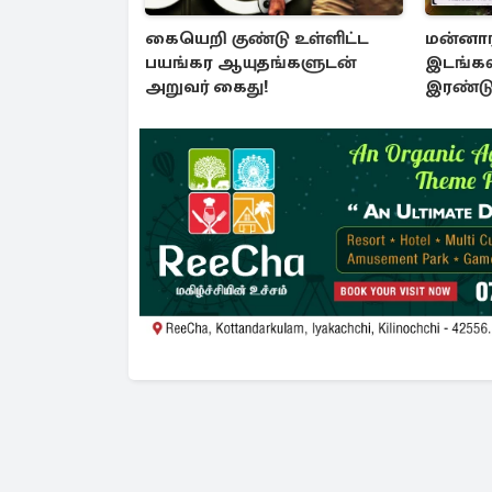
கையெறி குண்டு உள்ளிட்ட
மன்னார
பயங்கர ஆயுதங்களுடன்
இடங்களி
அறுவர் கைது!
இரண்டு
விசா