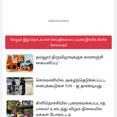
Advertisement
மேலும் இது தொடர்பான செய்திகளைப் படிக்க இங்கே கிளிக்
செய்யவும்
நல்லூர் திருவிழாவுக்குக் காளாஞ்சி
கையளிப்பு!
செம்மணியில் அகழ்ந்தெடுக்கப்பட்ட
என்புக்கூடுகள் 500 - ஐ தாண்டியது
கிளிநொச்சியில் புனரமைக்கப்படாத
பாலம்! உடைந்து விழும் நிலையில்
மக்கள் போராட்டம்