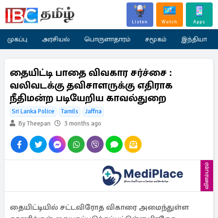
Listen
Watch
Apps
முகப்பு
அரசியல்
பொருளாதாரம்
சமூகம்
இந்தியா
தையிட்டி பாதை விவகார சர்ச்சை :
வலிவடக்கு தவிசாளருக்கு எதிராக
நீதிமன்ற படியேறிய காவல்துறை
Sri Lanka Police
Tamils
Jaffna
By Theepan
3 months ago
விளம்பரம்
தையிட்டியில் சட்டவிரோத விகாரை அமைந்துள்ள