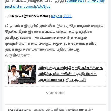
தள்ளப்பட்ட தமிழ்த்தாய் வாழ்த்து !
#SunNews
|
#TVKVijay
pic.twitter.com/sIpVJxNjqv
— Sun News (@sunnewstamil)
May 10, 2026
விழாவின் இறுதியிலும் மீண்டும் வந்தே மாதரம் மற்றும்
தேசிய கீதம் இசைக்கப்பட்ட விதம், தமிழகத்தின்
தனித்துவமான அடையாளத்தைச் சிதைக்கும்
முயற்சியோ எனப் பலரும் சமூக வலைதளங்களில்
தங்களது கண்டனங்களைப் பதிவு செய்து
வருகின்றனர்.
விஜய்க்கு வாழ்த்தோடு எச்சரிக்கை
விடுத்த ஸ்டாலின்...! சூடுபிடிக்க
ஆரம்பமான புதிய ஆட்சி
Advertisement
செய்திகளை உடனுக்குடன் தெரிந்து கொள்ள IBC தமிழ்