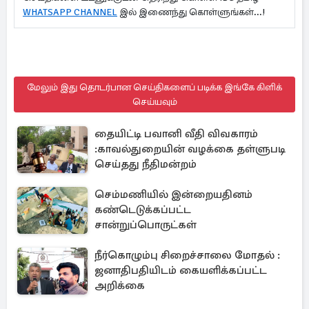
WHATSAPP CHANNEL
இல் இணைந்து கொள்ளுங்கள்...!
மேலும் இது தொடர்பான செய்திகளைப் படிக்க இங்கே கிளிக்
செய்யவும்
தையிட்டி பவானி வீதி விவகாரம்
:காவல்துறையின் வழக்கை தள்ளுபடி
செய்தது நீதிமன்றம்
செம்மணியில் இன்றையதினம்
கண்டெடுக்கப்பட்ட
சான்றுப்பொருட்கள்
நீர்கொழும்பு சிறைச்சாலை மோதல் :
ஜனாதிபதியிடம் கையளிக்கப்பட்ட
அறிக்கை