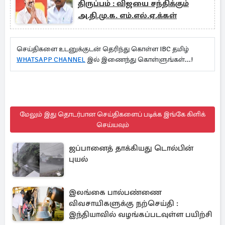
திருப்பம் : விஜயை சந்திக்கும்
அ.தி.மு.க. எம்.எல்.ஏ.க்கள்
செய்திகளை உடனுக்குடன் தெரிந்து கொள்ள IBC தமிழ்
WHATSAPP CHANNEL
இல் இணைந்து கொள்ளுங்கள்...!
மேலும் இது தொடர்பான செய்திகளைப் படிக்க இங்கே கிளிக்
செய்யவும்
ஜப்பானைத் தாக்கியது டொல்பின்
புயல்
இலங்கை பால்பண்ணை
விவசாயிகளுக்கு நற்செய்தி :
இந்தியாவில் வழங்கப்படவுள்ள பயிற்சி