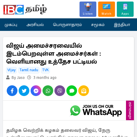
Listen
Watch
Apps
முகப்பு
அரசியல்
பொருளாதாரம்
சமூகம்
இந்தியா
விஜய் அமைச்சரவையில்
இடம்பெறவுள்ள அமைச்சர்கள் :
வெளியானது உத்தேச பட்டியல்
Vijay
Tamil nadu
TVK
By Jaso
3 months ago
விளம்பரம்
தமிழக வெற்றிக் கழகம் தலைவர் விஜய், நேரு