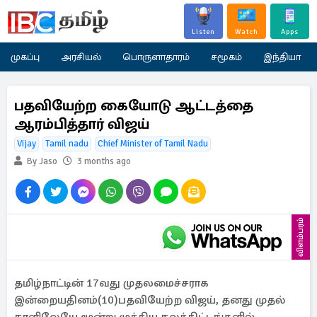
Listen
Watch
Apps
முகப்பு
அரசியல்
பொருளாதாரம்
சமூகம்
இந்தியா
பதவியேற்ற கையோடு ஆட்டத்தை
ஆரம்பித்தார் விஜய்
Vijay
Tamil nadu
Chief Minister of Tamil Nadu
By Jaso
3 months ago
விளம்பரம்
தமிழ்நாட்டின் 17வது முதலமைச்சராக
இன்றையதினம்(10)பதவியேற்ற விஜய், தனது முதல்