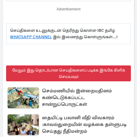
ஆதரவு...!
Advertisement
செய்திகளை உடனுக்குடன் தெரிந்து கொள்ள IBC தமிழ்
WHATSAPP CHANNEL
இல் இணைந்து கொள்ளுங்கள்...!
மேலும் இது தொடர்பான செய்திகளைப் படிக்க இங்கே கிளிக்
செய்யவும்
செம்மணியில் இன்றையதினம்
கண்டெடுக்கப்பட்ட
சான்றுப்பொருட்கள்
தையிட்டி பவானி வீதி விவகாரம்
:காவல்துறையின் வழக்கை தள்ளுபடி
செய்தது நீதிமன்றம்