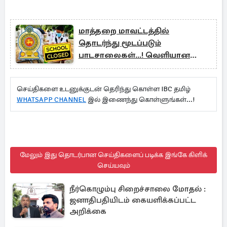
மாத்தறை மாவட்டத்தில்
தொடர்ந்து மூடப்படும்
பாடசாலைகள்...! வெளியான
அறிவிப்பு
செய்திகளை உடனுக்குடன் தெரிந்து கொள்ள IBC தமிழ்
WHATSAPP CHANNEL
இல் இணைந்து கொள்ளுங்கள்...!
மேலும் இது தொடர்பான செய்திகளைப் படிக்க இங்கே கிளிக்
செய்யவும்
நீர்கொழும்பு சிறைச்சாலை மோதல் :
ஜனாதிபதியிடம் கையளிக்கப்பட்ட
அறிக்கை