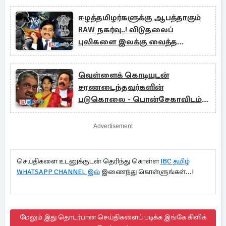
ஈழத்தமிழர்களுக்கு ஆபத்தாகும்
RAW நகர்வு..! விடுதலைப்
புலிகளை இலக்கு வைத்த
இந்தியா
வெள்ளைக் கொடியுடன்
சரணடைந்தவர்களின்
படுகொலை - பொன்சேகாவிடம்
விசாரணை - அரசுக்கு அழுத்தம்
Advertisement
செய்திகளை உடனுக்குடன் தெரிந்து கொள்ள
IBC தமிழ்
WHATSAPP CHANNEL இல்
இணைந்து கொள்ளுங்கள்...!
மேலும் இது தொடர்பான செய்திகளைப் படிக்க இங்கே கிளிக்