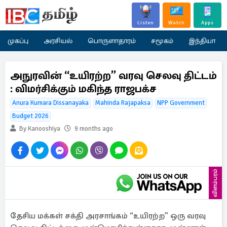
Listen
Watch
Apps
முகப்பு
அரசியல்
பொருளாதாரம்
சமூகம்
இந்தியா
அநுரவின் “உயிரற்ற” வரவு செலவு திட்டம்
: விமர்சிக்கும் மகிந்த ராஜபக்ச
Anura Kumara Dissanayaka
Mahinda Rajapaksa
NPP Government
Budget 2026
By Kanooshiya
9 months ago
விளம்பரம்
தேசிய மக்கள் சக்தி அரசாங்கம் “உயிரற்ற” ஒரு வரவு