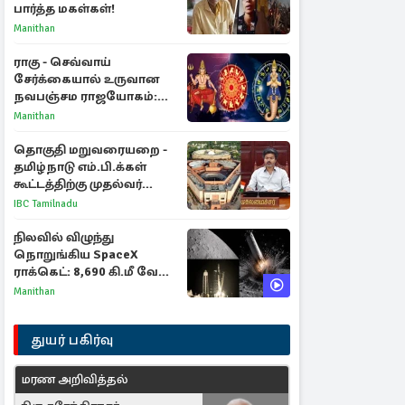
பார்த்த மகள்கள்!
Manithan
ராகு - செவ்வாய்
சேர்க்கையால் உருவான
நவபஞ்சம ராஜயோகம்:
அதிர்ஷ்டம் பெறும் 3
Manithan
ராசிகள்!
தொகுதி மறுவரையறை -
தமிழ்நாடு எம்.பி.க்கள்
கூட்டத்திற்கு முதல்வர்
விஜய் அழைப்பு
IBC Tamilnadu
நிலவில் விழுந்து
நொறுங்கிய SpaceX
ராக்கெட்: 8,690 கி.மீ வேக
மோதலால் உருவான புதிய
Manithan
பள்ளம்!
துயர் பகிர்வு
மரண அறிவித்தல்