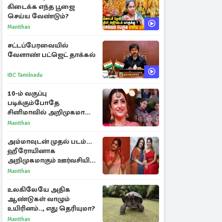
கிடைக்க எந்த பூஜை
செய்ய வேண்டும்?
Manithan
சட்டப்பேரவையில்
வேளாண் பட்ஜெட் தாக்கல்
IBC Tamilnadu
10-ம் வகுப்பு
படிக்கும்போதே
சினிமாவில் அறிமுகமான
த்ரிஷா! உண்மையை
Manithan
பகிர்ந்த இயக்குநர் பிரவீன்
காந்தி
அம்மாவுடன் முதல் படம்...
ஹீரோயினாக
அறிமுகமாகும் ஊர்வசியின்
மகள் தேஜலட்சுமி!
Manithan
உலகிலேயே அதிக
ஆண்டுகள் வாழும்
உயிரினம்.., எது தெரியுமா?
Manithan