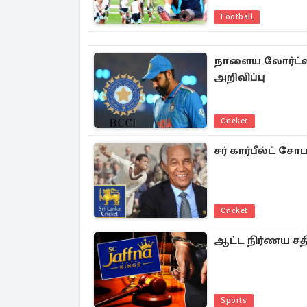
Football
நாளைய லோர்ட்ஸ்
அறிவிப்பு
Cricket
சர் கார்பீல்ட் 
Cricket
ஆட்ட நிர்ணய சதி
Sports