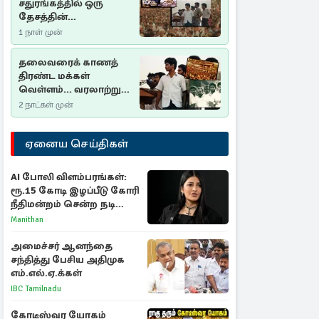
சதுரங்கத்தில் ஒரு
தேசத்தின்
தீர்க்கதரிசனம் :
1 நாள் முன்
சுதுமலை பிரகடனம்
ஒரு வரலாற்றுப் பாடம்
தலைவரைக் காணத்
திரண்ட மக்கள்
வெள்ளம்... வரலாற்றுச்
சிறப்புமிக்க சுதுமலைப்
2 நாட்கள் முன்
பிரகடனம்…
ஏனைய செய்திகள்
AI போலி விளம்பரங்கள்:
ரூ.15 கோடி இழப்பீடு கோரி
நீதிமன்றம் சென்ற நடிகை
ஸ்ருதி ஹாசன்!
Manithan
அமைச்சர் ஆனந்தை
சந்தித்து பேசிய அதிமுக
எம்.எல்.ஏ.க்கள்
IBC Tamilnadu
கோடீஸ்வர யோகம்