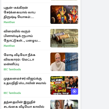
புதன்–சுக்கிரன்
சேர்க்கையால் லாப
திருஷ்டி யோகம்:
அதிர்ஷ்டம் பெறும் டாப் 3
Manithan
ராசிகள்!
விரைவில் வரும்
பிளாஸ்டிக் ரூபாய்
நோட்டுகள்.., பழைய
காகித நோட்டுகள்
Manithan
செல்லுமா?
மோடி வீடியோ நீக்க
விவகாரம்: மெட்டா
மன்னிப்பு
IBC Tamilnadu
முதலமைச்சர் விஜய்க்கு
உதயநிதி ஸ்டாலின் சவால்
IBC Tamilnadu
தந்தையின் இறுதிச்
சடங்கை வீடியோ காலில்