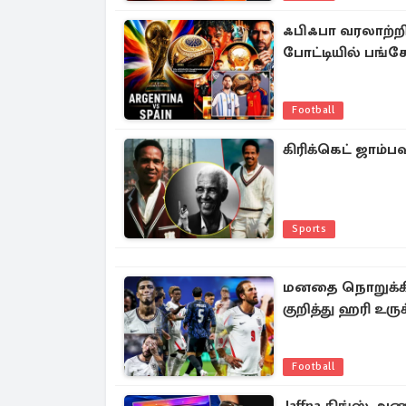
ஃபிஃபா வரலாற்றி
போட்டியில் பங்கேற
Football
கிரிக்கெட் ஜாம்ப
Sports
மனதை நொறுக்கிய
குறித்து ஹரி உருக
Football