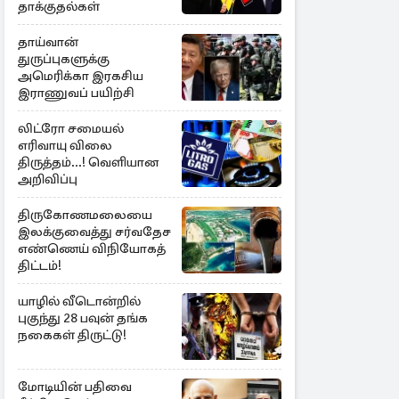
தாக்குதல்கள்
தாய்வான்
துருப்புகளுக்கு
அமெரிக்கா இரகசிய
இராணுவப் பயிற்சி
லிட்ரோ சமையல்
எரிவாயு விலை
திருத்தம்...! வெளியான
அறிவிப்பு
திருகோணமலையை
இலக்குவைத்து சர்வதேச
எண்ணெய் விநியோகத்
திட்டம்!
யாழில் வீடொன்றில்
புகுந்து 28 பவுன் தங்க
நகைகள் திருட்டு!
மோடியின் பதிவை