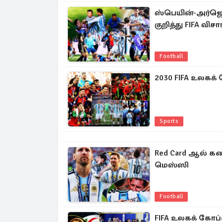
ஸ்பெயின்-அர்ஜெ
குறித்து FIFA வ
Football
2030 FIFA உலகக
Sports
Red Card ஆல் கல
மெஸ்ஸி
Football
FIFA உலகக் கோப்