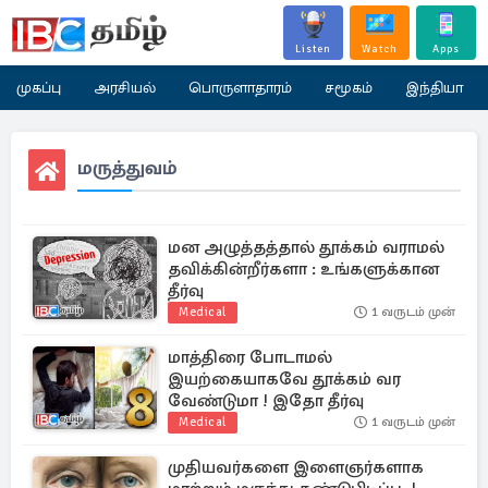
Listen
Watch
Apps
முகப்பு
அரசியல்
பொருளாதாரம்
சமூகம்
இந்தியா
மருத்துவம்
மன அழுத்தத்தால் தூக்கம் வராமல்
தவிக்கின்றீர்களா : உங்களுக்கான
தீர்வு
Medical
1 வருடம் முன்
மாத்திரை போடாமல்
இயற்கையாகவே தூக்கம் வர
வேண்டுமா ! இதோ தீர்வு
Medical
1 வருடம் முன்
முதியவர்களை இளைஞர்களாக