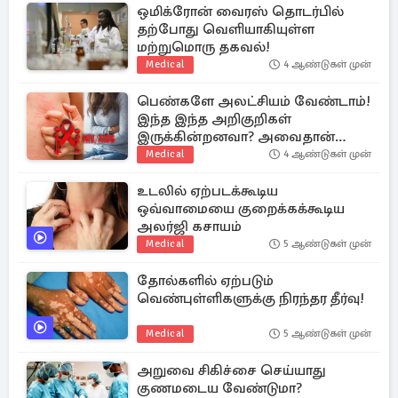
ஒமிக்ரோன் வைரஸ் தொடர்பில்
தற்போது வெளியாகியுள்ள
மற்றுமொரு தகவல்!
Medical
4 ஆண்டுகள் முன்
பெண்களே அலட்சியம் வேண்டாம்!
இந்த இந்த அறிகுறிகள்
இருக்கின்றனவா? அவைதான்
எயிட்ஸிற்கான அறிகுறிகள்
Medical
4 ஆண்டுகள் முன்
உடலில் ஏற்படக்கூடிய
ஒவ்வாமையை குறைக்கக்கூடிய
அலர்ஜி கசாயம்
Medical
5 ஆண்டுகள் முன்
தோல்களில் ஏற்படும்
வெண்புள்ளிகளுக்கு நிரந்தர தீர்வு!
Medical
5 ஆண்டுகள் முன்
அறுவை சிகிச்சை செய்யாது
குணமடைய வேண்டுமா?