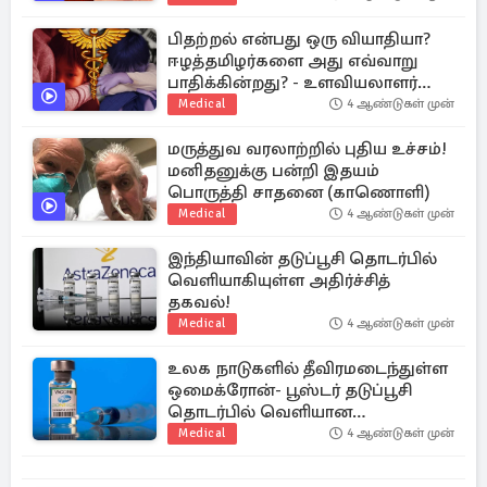
பிதற்றல் என்பது ஒரு வியாதியா?
ஈழத்தமிழர்களை அது எவ்வாறு
பாதிக்கின்றது? - உளவியலாளர்
விளக்கம் (காணொளி)
Medical
4 ஆண்டுகள் முன்
மருத்துவ வரலாற்றில் புதிய உச்சம்!
மனிதனுக்கு பன்றி இதயம்
பொருத்தி சாதனை (காணொளி)
Medical
4 ஆண்டுகள் முன்
இந்தியாவின் தடுப்பூசி தொடர்பில்
வெளியாகியுள்ள அதிர்ச்சித்
தகவல்!
Medical
4 ஆண்டுகள் முன்
உலக நாடுகளில் தீவிரமடைந்துள்ள
ஒமைக்ரோன்- பூஸ்டர் தடுப்பூசி
தொடர்பில் வெளியான
ஆய்வறிக்கை!
Medical
4 ஆண்டுகள் முன்