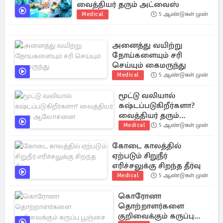
வைத்தியர் தரும் அட்வைஸ்
Medical
5 ஆண்டுகள் முன்
அனைத்து வயிற்று
நோய்களையும் சரி
செய்யும் கைமருந்து
Medical
5 ஆண்டுகள் முன்
மூட்டு வலியால்
கஷ்டப்படுகிறீர்களா?
வைத்தியர் தரும்
ஆலோசனை
Medical
5 ஆண்டுகள் முன்
கோடை காலத்தில்
ஏற்படும் சிறுநீர்
எரிச்சலுக்கு சிறந்த தீர்வு
Medical
5 ஆண்டுகள் முன்
கொரோனா
தொற்றாளர்களை
குறிவைக்கும் கருப்பு