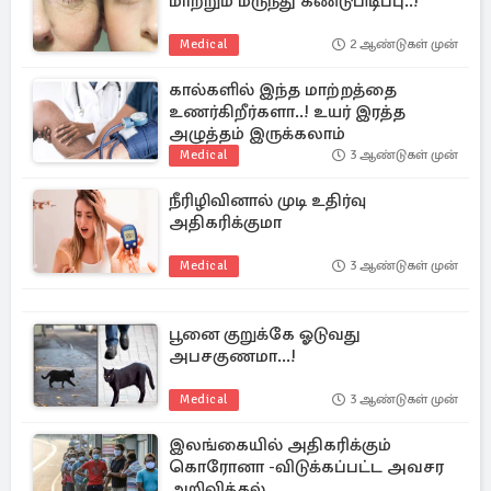
மாற்றும் மருந்து கண்டுபிடிப்பு..!
Medical
2 ஆண்டுகள் முன்
கால்களில் இந்த மாற்றத்தை
உணர்கிறீர்களா..! உயர் இரத்த
அழுத்தம் இருக்கலாம்
Medical
3 ஆண்டுகள் முன்
நீரிழிவினால் முடி உதிர்வு
அதிகரிக்குமா
Medical
3 ஆண்டுகள் முன்
பூனை குறுக்கே ஓடுவது
அபசகுணமா...!
Medical
3 ஆண்டுகள் முன்
இலங்கையில் அதிகரிக்கும்
கொரோனா -விடுக்கப்பட்ட அவசர
அறிவித்தல்