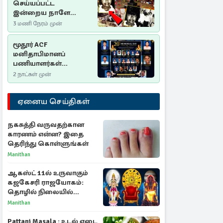
செய்யப்பட்ட
இன்றைய நாளே
செம்மணி
3 மணி நேரம் முன்
இனப்படுகொலை
தினம்…!
மூதூர் ACF
மனிதாபிமானப்
பணியாளர்கள்
படுகொலை (2006): 20
2 நாட்கள் முன்
ஆண்டுகளாகியும் நீதி
மறுக்கப்பட்ட
ஏனைய செய்திகள்
மனிதாபிமானப்
பேரவலம்
நகசுத்தி வருவதற்கான
காரணம் என்ன? இதை
தெரிந்து கொள்ளுங்கள்
Manithan
ஆகஸ்ட் 11ல் உருவாகும்
கஜகேசரி ராஜயோகம்:
தொழில் நிலையில்
அதிர்ஷ்டம் பெறும் 3
Manithan
ராசிகள்!
Pattani Masala : உடல் எடை