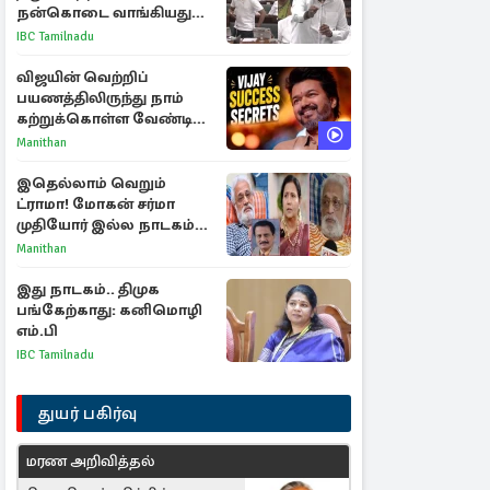
நன்கொடை வாங்கியது
ஏன்? உதயநிதி - ஆதவ்
IBC Tamilnadu
விவாதம்
விஜயின் வெற்றிப்
பயணத்திலிருந்து நாம்
கற்றுக்கொள்ள வேண்டிய
முக்கிய 3 விடயங்கள்!
Manithan
இதெல்லாம் வெறும்
ட்ராமா! மோகன் சர்மா
முதியோர் இல்ல நாடகம்
குறித்து குட்டி பத்மினி
Manithan
பரபரப்பு பேட்டி
இது நாடகம்.. திமுக
பங்கேற்காது: கனிமொழி
எம்.பி
IBC Tamilnadu
துயர் பகிர்வு
மரண அறிவித்தல்