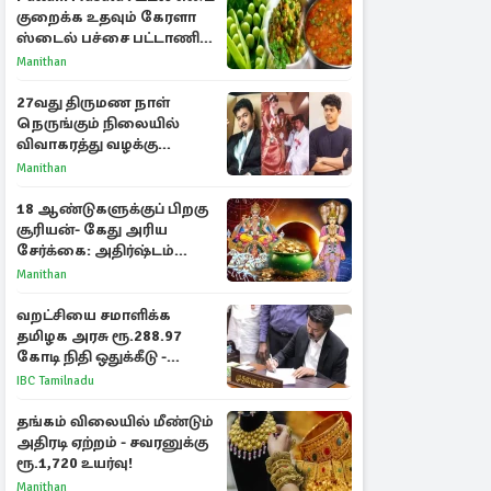
குறைக்க உதவும் கேரளா
ஸ்டைல் பச்சை பட்டாணி
கிரேவி
Manithan
27வது திருமண நாள்
நெருங்கும் நிலையில்
விவாகரத்து வழக்கு
வாபஸ்! விஜய்யுடன்
Manithan
மீண்டும் இணைவாரா?
18 ஆண்டுகளுக்குப் பிறகு
சூரியன்- கேது அரிய
சேர்க்கை: அதிர்ஷ்டம்
பெறும் 3 ராசிகள்!
Manithan
வறட்சியை சமாளிக்க
தமிழக அரசு ரூ.288.97
கோடி நிதி ஒதுக்கீடு -
வெளியான அரசாணை
IBC Tamilnadu
தங்கம் விலையில் மீண்டும்
அதிரடி ஏற்றம் - சவரனுக்கு
ரூ.1,720 உயர்வு!
Manithan