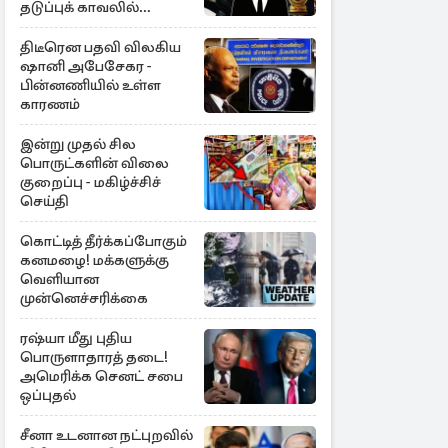
தடுப்புக் காவலில்
முன்னாள் எம்.பி!
திடீரென பதவி விலகிய
ஷானி அபேசேகர -
பின்னணியில் உள்ள
காரணம்
இன்று முதல் சில
பொருட்களின் விலை
குறைப்பு - மகிழ்ச்சிச்
செய்தி
கொட்டித் தீர்க்கப்போகும்
கனமழை! மக்களுக்கு
வெளியான
முன்னெச்சரிக்கை
ரஷ்யா மீது புதிய
பொருளாதாரத் தடை!
அமெரிக்க செனட் சபை
ஒப்புதல்
சீனா உடனான நட்புறவில்