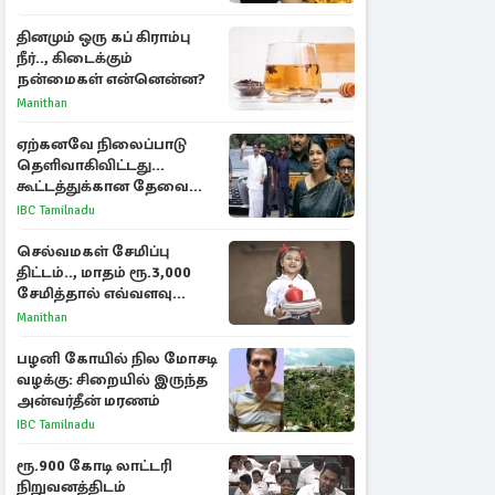
தினமும் ஒரு கப் கிராம்பு
நீர்.., கிடைக்கும்
நன்மைகள் என்னென்ன?
Manithan
ஏற்கனவே நிலைப்பாடு
தெளிவாகிவிட்டது...
கூட்டத்துக்கான தேவை
என்ன? - கனிமொழி
IBC Tamilnadu
விமர்சனம்
செல்வமகள் சேமிப்பு
திட்டம்.., மாதம் ரூ.3,000
சேமித்தால் எவ்வளவு
கிடைக்கும்?
Manithan
பழனி கோயில் நில மோசடி
வழக்கு: சிறையில் இருந்த
அன்வர்தீன் மரணம்
IBC Tamilnadu
ரூ.900 கோடி லாட்டரி
நிறுவனத்திடம்