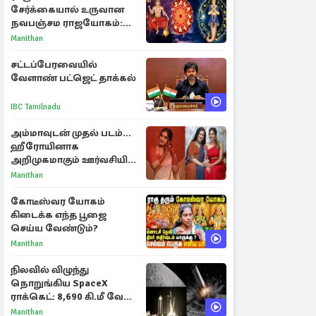
சேர்க்கையால் உருவான
நவபஞ்சம ராஜயோகம்:
அதிர்ஷ்டம் பெறும் 3
Manithan
ராசிகள்!
சட்டப்பேரவையில்
வேளாண் பட்ஜெட் தாக்கல்
IBC Tamilnadu
அம்மாவுடன் முதல் படம்...
ஹீரோயினாக
அறிமுகமாகும் ஊர்வசியின்
மகள் தேஜலட்சுமி!
Manithan
கோடீஸ்வர யோகம்
கிடைக்க எந்த பூஜை
செய்ய வேண்டும்?
Manithan
நிலவில் விழுந்து
நொறுங்கிய SpaceX
ராக்கெட்: 8,690 கி.மீ வேக
மோதலால் உருவான புதிய
Manithan