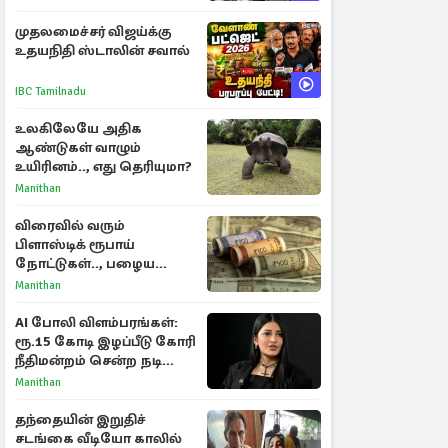
பள்ளம்!
முதலமைச்சர் விஜய்க்கு
உதயநிதி ஸ்டாலின் சவால்
IBC Tamilnadu
உலகிலேயே அதிக
ஆண்டுகள் வாழும்
உயிரினம்.., எது தெரியுமா?
Manithan
விரைவில் வரும்
பிளாஸ்டிக் ரூபாய்
நோட்டுகள்.., பழைய
காகித நோட்டுகள்
Manithan
செல்லுமா?
AI போலி விளம்பரங்கள்:
ரூ.15 கோடி இழப்பீடு கோரி
நீதிமன்றம் சென்ற நடிகை
ஸ்ருதி ஹாசன்!
Manithan
தந்தையின் இறுதிச்
சடங்கை வீடியோ காலில்