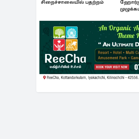
சிறைச்சாலையில் பதற்றம்
ஹோர்ம
முழுக்கட
கொண்டு