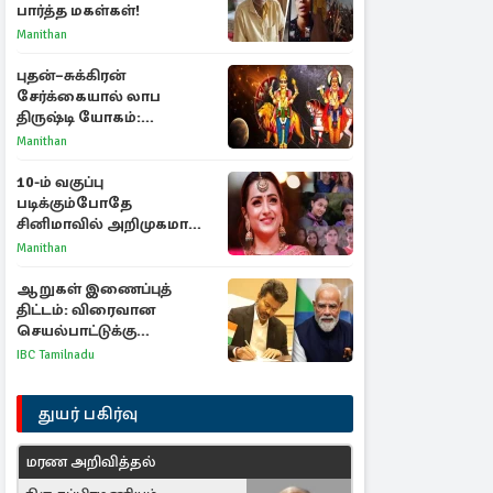
பார்த்த மகள்கள்!
Manithan
புதன்–சுக்கிரன்
சேர்க்கையால் லாப
திருஷ்டி யோகம்:
அதிர்ஷ்டம் பெறும் டாப் 3
Manithan
ராசிகள்!
10-ம் வகுப்பு
படிக்கும்போதே
சினிமாவில் அறிமுகமான
த்ரிஷா! உண்மையை
Manithan
பகிர்ந்த இயக்குநர் பிரவீன்
காந்தி
ஆறுகள் இணைப்புத்
திட்டம்: விரைவான
செயல்பாட்டுக்கு
பிரதமருக்கு முதலமைச்சர்
IBC Tamilnadu
கடிதம்
துயர் பகிர்வு
மரண அறிவித்தல்