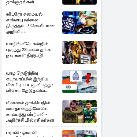
தாக்குதல்கள்
லிட்ரோ சமையல்
எரிவாயு விலை
திருத்தம்...! வெளியான
அறிவிப்பு
யாழில் வீடொன்றில்
புகுந்து 28 பவுன் தங்க
நகைகள் திருட்டு!
யாழ் நெடுந்தீவு
கடற்பரப்பில் இந்திய
மீன்பிடிப் படகு விபத்து:
விசேட தேடுதலில்
இலங்கை கடற்படை
மின்னல் தாக்கியதில்
மைதானத்திலேயே
கால்பந்து வீரர் பலி -
அதிர்ச்சியில் ரசிகர்கள்
ஈரான் - ஓமான்