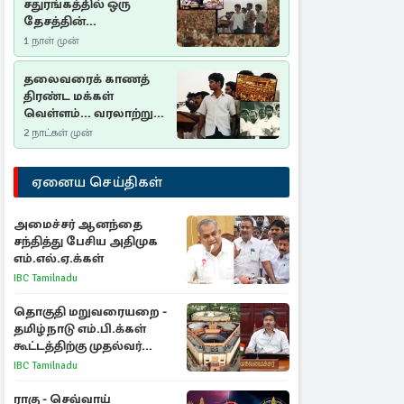
சதுரங்கத்தில் ஒரு
தேசத்தின்
தீர்க்கதரிசனம் :
1 நாள் முன்
சுதுமலை பிரகடனம்
ஒரு வரலாற்றுப் பாடம்
தலைவரைக் காணத்
திரண்ட மக்கள்
வெள்ளம்... வரலாற்றுச்
சிறப்புமிக்க சுதுமலைப்
2 நாட்கள் முன்
பிரகடனம்…
ஏனைய செய்திகள்
அமைச்சர் ஆனந்தை
சந்தித்து பேசிய அதிமுக
எம்.எல்.ஏ.க்கள்
IBC Tamilnadu
தொகுதி மறுவரையறை -
தமிழ்நாடு எம்.பி.க்கள்
கூட்டத்திற்கு முதல்வர்
விஜய் அழைப்பு
IBC Tamilnadu
ராகு - செவ்வாய்