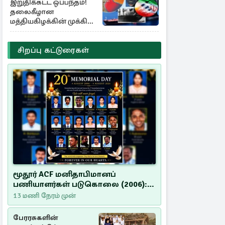
இறுதிக்கட்ட ஒப்பந்தம்!
தலைகீழான
மத்தியகிழக்கின் முக்கிய
பங்கு குறியீடுகள்
சிறப்பு கட்டுரைகள்
மூதூர் ACF மனிதாபிமானப்
பணியாளர்கள் படுகொலை (2006):
20 ஆண்டுகளாகியும் நீதி
13 மணி நேரம் முன்
மறுக்கப்பட்ட மனிதாபிமானப்
பேரவலம்
பேரரசுகளின்