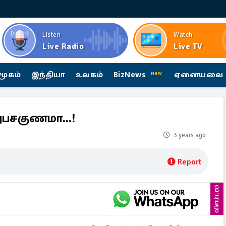
Listen
Watch
Live Radio
Live TV
மூகம்
இந்தியா
உலகம்
BizNews
ஏனையவை
New
அபசகுணமா...!
3 years ago
Report
விளம்பரம்