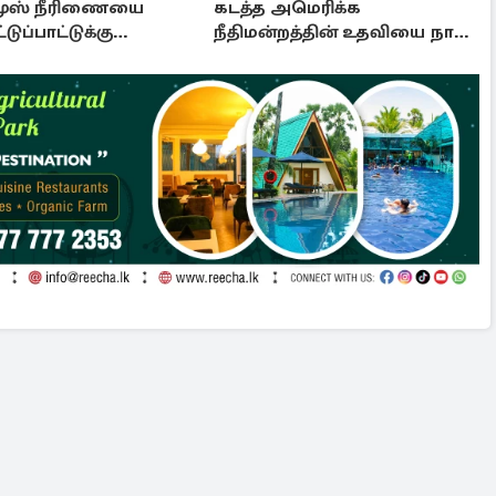
ுஸ் நீரிணையை
கடத்த அமெரிக்க
்டுப்பாட்டுக்கு
நீதிமன்றத்தின் உதவியை நாட
 வர புதிய சட்டமூலம்
அரசாங்கம் முடிவு