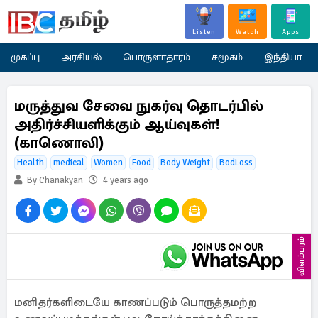
Listen
Watch
Apps
முகப்பு
அரசியல்
பொருளாதாரம்
சமூகம்
இந்தியா
மருத்துவ சேவை நுகர்வு தொடர்பில்
அதிர்ச்சியளிக்கும் ஆய்வுகள்!
(காணொலி)
Health
medical
Women
Food
Body Weight
BodLoss
By Chanakyan
4 years ago
விளம்பரம்
மனிதர்களிடையே காணப்படும் பொருத்தமற்ற