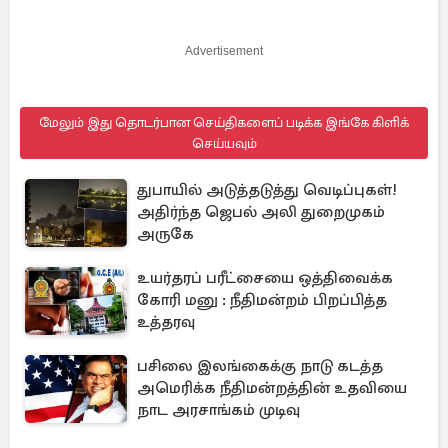
Advertisement
மேலும் இது தொடர்பான செய்திகளைப் படிக்க இங்கே கிளிக்
செய்யவும்
துபாயில் அடுத்தடுத்து வெடிப்புகள்!
அதிர்ந்த ஜெபல் அலி துறைமுகம்
அருகே
உயர்தரப் பரீட்சையை ஒத்திவைக்க
கோரி மனு : நீதிமன்றம் பிறப்பித்த
உத்தரவு
பசிலை இலங்கைக்கு நாடு கடத்த
அமெரிக்க நீதிமன்றத்தின் உதவியை
நாட அரசாங்கம் முடிவு