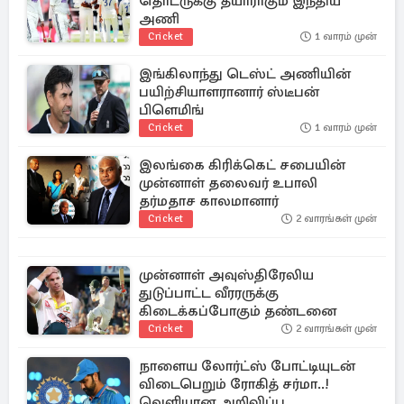
தொடருக்கு தயாராகும் இந்திய
அணி
Cricket
1 வாரம் முன்
இங்கிலாந்து டெஸ்ட் அணியின்
பயிற்சியாளரானார் ஸ்டீபன்
பிளெமிங்
Cricket
1 வாரம் முன்
இலங்கை கிரிக்கெட் சபையின்
முன்னாள் தலைவர் உபாலி
தர்மதாச காலமானார்
Cricket
2 வாரங்கள் முன்
முன்னாள் அவுஸ்திரேலிய
துடுப்பாட்ட வீரரருக்கு
கிடைக்கப்போகும் தண்டனை
Cricket
2 வாரங்கள் முன்
நாளைய லோர்ட்ஸ் போட்டியுடன்
விடைபெறும் ரோகித் சர்மா..!
வெளியான அறிவிப்பு