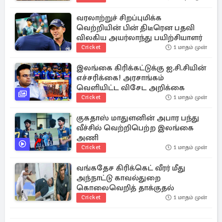
வரலாற்றுச் சிறப்புமிக்க
வெற்றியின் பின் திடீரென பதவி
விலகிய அயர்லாந்து பயிற்சியாளர்
Cricket
1 மாதம் முன்
இலங்கை கிரிக்கட்டுக்கு ஐ.சி.சியின்
எச்சரிக்கை! அரசாங்கம்
வெளியிட்ட விசேட அறிக்கை
Cricket
1 மாதம் முன்
குகதாஸ் மாதுளனின் அபார பந்து
வீச்சில் வெற்றிபெற்ற இலங்கை
அணி
Cricket
1 மாதம் முன்
வங்கதேச கிரிக்கெட் வீரர் மீது
அந்நாட்டு காவல்துறை
கொலைவெறித் தாக்குதல்
Cricket
1 மாதம் முன்