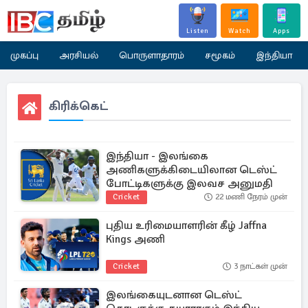
Listen
Watch
Apps
முகப்பு
அரசியல்
பொருளாதாரம்
சமூகம்
இந்தியா
கிரிக்கெட்
இந்தியா - இலங்கை
அணிகளுக்கிடையிலான டெஸ்ட்
போட்டிகளுக்கு இலவச அனுமதி
Cricket
22 மணி நேரம் முன்
புதிய உரிமையாளரின் கீழ் Jaffna
Kings அணி
Cricket
3 நாட்கள் முன்
இலங்கையுடனான டெஸ்ட்