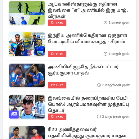
ஆப்கானிஸ்தானுக்கு எதிரான
இலங்கை “ஏ” அணியில் இரு யாழ்.
வீரர்கள்
Cricket
1 மாதம் முன்
இந்திய அணிக்கெதிரான ஒருநாள்
போட்டியில் வியாஸ்காந்த் - சிராஸ்
Cricket
1 மாதம் முன்
அணியிலிருந்தே நீக்கப்பட்டார்
சூர்யகுமார் யாதவ்
Cricket
2 மாதங்கள் முன்
இலங்கையில் தரையிறங்கிய பேபி
பொஸ்! ஆரம்பமாகவுள்ள முத்தரப்பு
தொடர்
Cricket
2 மாதங்கள் முன்
ரி20 அணித்தலைவர்
பதவியிலிருந்து சூர்யகுமார் யாதவ்