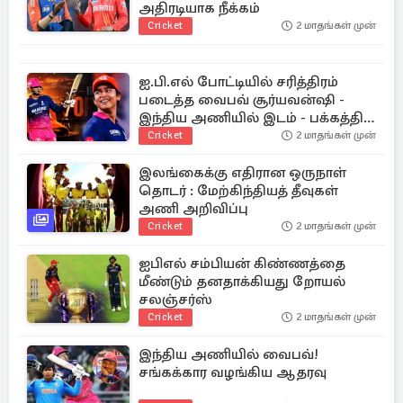
அதிரடியாக நீக்கம்
Cricket
2 மாதங்கள் முன்
ஐ.பி.எல் போட்டியில் சரித்திரம்
படைத்த வைபவ் சூர்யவன்ஷி -
இந்திய அணியில் இடம் - பக்கத்தில்
முக்கிய புள்ளி
Cricket
2 மாதங்கள் முன்
இலங்கைக்கு எதிரான ஒருநாள்
தொடர் : மேற்கிந்தியத் தீவுகள்
அணி அறிவிப்பு
Cricket
2 மாதங்கள் முன்
ஐபிஎல் சம்பியன் கிண்ணத்தை
மீண்டும் தனதாக்கியது றோயல்
சலஞ்சர்ஸ்
Cricket
2 மாதங்கள் முன்
இந்திய அணியில் வைபவ்!
சங்கக்கார வழங்கிய ஆதரவு