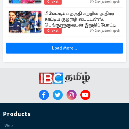
Cricket
2 மாதங்கள் முன்
பிளேஆஃப் தகுதி சுற்றில் அதிரடி
காட்டிய குஜராத் டைட்டன்ஸ்!
பெங்குளூருவுடன் இறுதிப்போட்டி
Cricket
2 மாதங்கள் முன்
Load More...
Products
Web