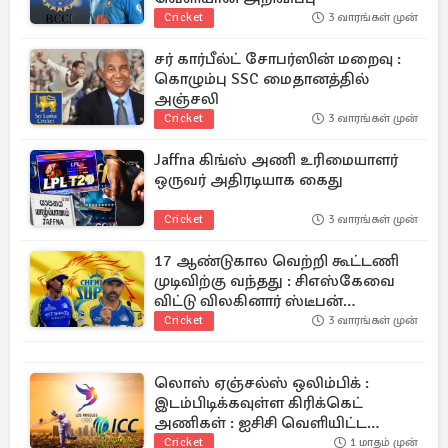
Cricket
3 வாரங்கள் முன்
சர் கார்பீல்ட் சோபர்ஸின் மறைவு :
கொழும்பு SSC மைதானத்தில்
அஞ்சலி
Cricket
3 வாரங்கள் முன்
Jaffna கிங்ஸ் அணி உரிமையாளர்
ஒருவர் அதிரடியாக கைது
Cricket
3 வாரங்கள் முன்
17 ஆண்டுகால வெற்றி கூட்டணி
முடிவிற்கு வந்தது : சிஎஸ்கேவை
விட்டு விலகினார் ஸ்டீபன்
பிளெமிங்!
Cricket
3 வாரங்கள் முன்
லொஸ் ஏஞ்சல்ஸ் ஒலிம்பிக் :
இடம்பிடிக்கவுள்ள கிரிக்கெட்
அணிகள் : ஐசிசி வெளியிட்ட
அறிவிப்பு
Cricket
1 மாதம் முன்