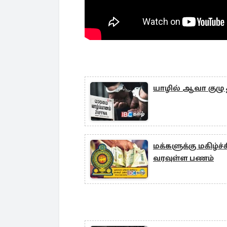
யாழில் ஆவா குழு 
மக்களுக்கு மகிழ்ச
வரவுள்ள பணம்