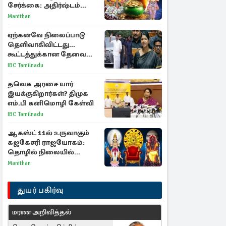
சேர்க்கை: அதிர்ஷ்டம்
பெறும் 3 ராசிகள்!
Manithan
ஏற்கனவே நிலைப்பாடு
தெளிவாகிவிட்டது...
கூட்டத்துக்கான தேவை
என்ன? - கனிமொழி
IBC Tamilnadu
விமர்சனம்
தவெக அரசை யார்
இயக்குகிறார்கள்? திமுக
எம்.பி கனிமொழி கேள்வி
IBC Tamilnadu
ஆகஸ்ட் 11ல் உருவாகும்
கஜகேசரி ராஜயோகம்:
தொழில் நிலையில்
அதிர்ஷ்டம் பெறும் 3
Manithan
ராசிகள்!
துயர் பகிர்வு
மரண அறிவித்தல்