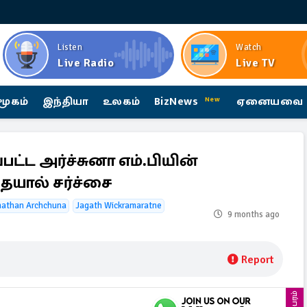
Listen
Watch
Live Radio
Live TV
மூகம்
இந்தியா
உலகம்
BizNews
ஏனையவை
New
பட்ட அர்ச்சுனா எம்.பியின்
தையால் சர்ச்சை
athan Archchuna
Jagath Wickramaratne
9 months ago
Report