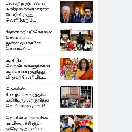
பலனற்ற இராணுவ
வழிமுறைகள் : ஈரான்
போரிலிருந்து
வெளியேறும்
வழியைத்தேடும்
அமெரிக்க தளபதி
கிருசாந்தி படுகொலை
செய்யப்பட்ட
இன்றைய நாளே
செம்மணி
இனப்படுகொலை
தினம்…!
ஆசிரியர்
வெற்றிடங்களுக்கான
ஆட்சேர்ப்பு குறித்து
பிரதமர் வெளியிட்ட
அறிவிப்பு
மெகசின்
சிறைக்கலவரத்தில்
உயிரிழந்தவர் குறித்து
வெளியான தகவல்!
வெயிலை சமாளிக்க
நாயிறைச்சி சூப் -
விநோத அறிவிப்பு