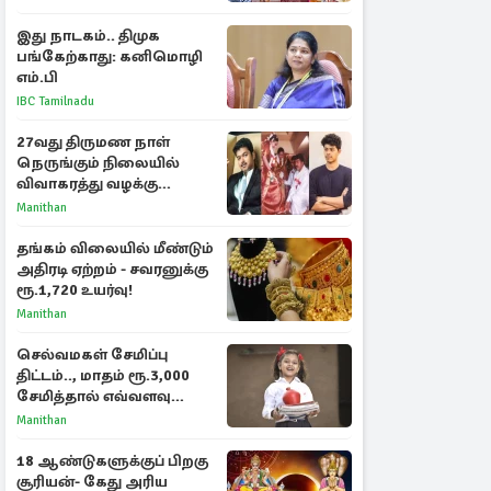
பரபரப்பு பேட்டி
இது நாடகம்.. திமுக
பங்கேற்காது: கனிமொழி
எம்.பி
IBC Tamilnadu
27வது திருமண நாள்
நெருங்கும் நிலையில்
விவாகரத்து வழக்கு
வாபஸ்! விஜய்யுடன்
Manithan
மீண்டும் இணைவாரா?
தங்கம் விலையில் மீண்டும்
அதிரடி ஏற்றம் - சவரனுக்கு
ரூ.1,720 உயர்வு!
Manithan
செல்வமகள் சேமிப்பு
திட்டம்.., மாதம் ரூ.3,000
சேமித்தால் எவ்வளவு
கிடைக்கும்?
Manithan
18 ஆண்டுகளுக்குப் பிறகு
சூரியன்- கேது அரிய