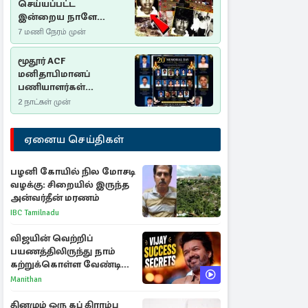
செய்யப்பட்ட
இன்றைய நாளே
செம்மணி
7 மணி நேரம் முன்
இனப்படுகொலை
தினம்…!
மூதூர் ACF
மனிதாபிமானப்
பணியாளர்கள்
படுகொலை (2006): 20
2 நாட்கள் முன்
ஆண்டுகளாகியும் நீதி
மறுக்கப்பட்ட
ஏனைய செய்திகள்
மனிதாபிமானப்
பேரவலம்
பழனி கோயில் நில மோசடி
வழக்கு: சிறையில் இருந்த
அன்வர்தீன் மரணம்
IBC Tamilnadu
விஜயின் வெற்றிப்
பயணத்திலிருந்து நாம்
கற்றுக்கொள்ள வேண்டிய
முக்கிய 3 விடயங்கள்!
Manithan
தினமும் ஒரு கப் கிராம்பு