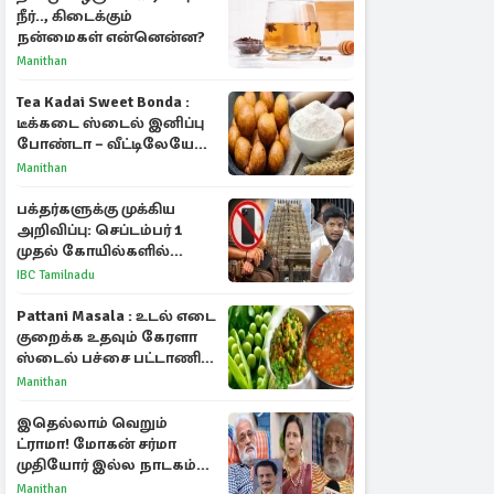
நீர்.., கிடைக்கும்
நன்மைகள் என்னென்ன?
Manithan
Tea Kadai Sweet Bonda :
டீக்கடை ஸ்டைல் இனிப்பு
போண்டா – வீட்டிலேயே
செய்வது எப்படி?
Manithan
பக்தர்களுக்கு முக்கிய
அறிவிப்பு: செப்டம்பர் 1
முதல் கோயில்களில்
மொபைலுக்கு தடை!
IBC Tamilnadu
Pattani Masala : உடல் எடை
குறைக்க உதவும் கேரளா
ஸ்டைல் பச்சை பட்டாணி
கிரேவி
Manithan
இதெல்லாம் வெறும்
ட்ராமா! மோகன் சர்மா
முதியோர் இல்ல நாடகம்
குறித்து குட்டி பத்மினி
Manithan