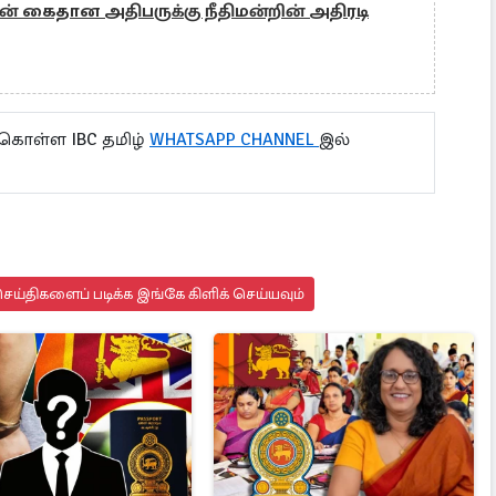
கைதான அதிபருக்கு நீதிமன்றின் அதிரடி
 கொள்ள IBC தமிழ்
WHATSAPP CHANNEL
இல்
ய்திகளைப் படிக்க இங்கே கிளிக் செய்யவும்