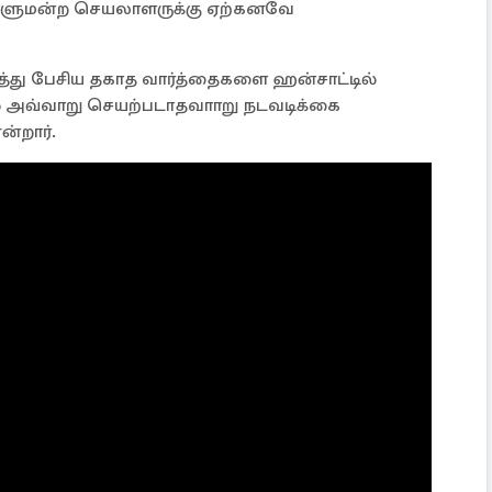
டாளுமன்ற செயலாளருக்கு ஏற்கனவே
ழித்து பேசிய தகாத வார்த்தைகளை ஹன்சாட்டில்
தில் அவ்வாறு செயற்படாதவாாறு நடவடிக்கை
என்றார்.