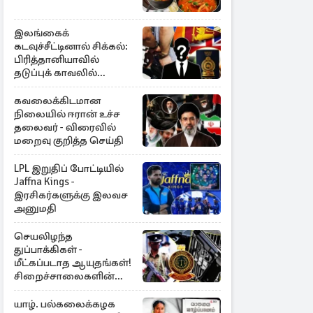
இலங்கைக்
கடவுச்சீட்டினால் சிக்கல்:
பிரித்தானியாவில்
தடுப்புக் காவலில்
முன்னாள் எம்.பி!
கவலைக்கிடமான
நிலையில் ஈரான் உச்ச
தலைவர் - விரைவில்
மறைவு குறித்த செய்தி
LPL இறுதிப் போட்டியில்
Jaffna Kings -
இரசிகர்களுக்கு இலவச
அனுமதி
செயலிழந்த
துப்பாக்கிகள் -
மீட்கப்படாத ஆயுதங்கள்!
சிறைச்சாலைகளின்
பாதுகாப்பில் பாரிய
அச்சுறுத்தல்
யாழ். பல்கலைக்கழக