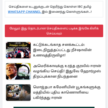
செய்திகளை உடனுக்குடன் தெரிந்து கொள்ள IBC தமிழ்
WHATSAPP CHANNEL
இல் இணைந்து கொள்ளுங்கள்..!
மேலும் இது தொடர்பான செய்திகளைப் படிக்க இங்கே கிளிக்
செய்யவும்
கட்டுக்கடங்காத சனக்கூட்டம்:
இடைநிறுத்தப்பட்டது றீச்ஷாவின்
உணவுத்திருவிழா!
அமெரிக்காவுக்கு உரத்த குரலில் ஈரான்
வழங்கிய செய்தி! இதுவே ஹோர்முஸ்
திறப்புக்கான நிபந்தனை
மொஜ்தபா கமேனியின் யூகங்களுக்கு
மத்தியில் புதிய காணொளியை
பகிர்ந்தது ஈரான்