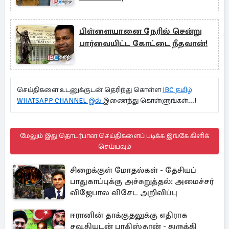
பிள்ளையானை நேரில் சென்று
பார்வையிட்ட கோட்டை நீதவான்!
செய்திகளை உடனுக்குடன் தெரிந்து கொள்ள
IBC தமிழ்
WHATSAPP CHANNEL இல்
இணைந்து கொள்ளுங்கள்...!
மேலும் இது தொடர்பான செய்திகளைப் படிக்க இங்கே கிளிக்
செய்யவும்
சிறைக்குள் மோதல்கள் - தேசியப்
பாதுகாப்புக்கு அச்சுறுத்தல்: அமைச்சர்
விஜேபால விசேட அறிவிப்பு
ஈரானின் தாக்குதலுக்கு எதிராக
சவூதியுடன் பாகிஸ்தான் - துருக்கி