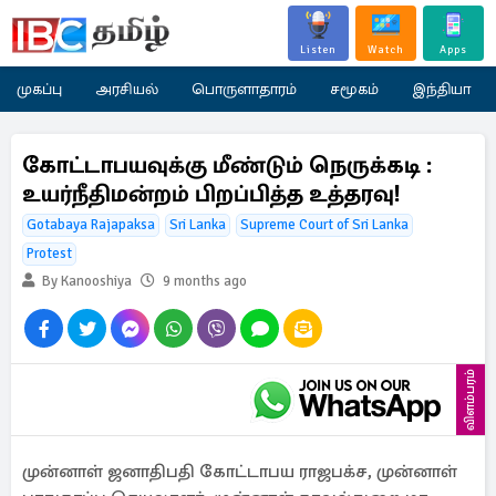
Listen
Watch
Apps
முகப்பு
அரசியல்
பொருளாதாரம்
சமூகம்
இந்தியா
கோட்டாபயவுக்கு மீண்டும் நெருக்கடி :
உயர்நீதிமன்றம் பிறப்பித்த உத்தரவு!
Gotabaya Rajapaksa
Sri Lanka
Supreme Court of Sri Lanka
Protest
By Kanooshiya
9 months ago
விளம்பரம்
முன்னாள் ஜனாதிபதி கோட்டாபய ராஜபக்ச, முன்னாள்