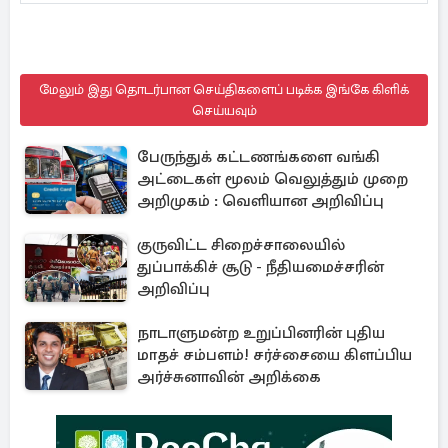
மேலும் இது தொடர்பான செய்திகளைப் படிக்க இங்கே கிளிக்
செய்யவும்
பேருந்துக் கட்டணங்களை வங்கி
அட்டைகள் மூலம் வெலுத்தும் முறை
அறிமுகம் : வெளியான அறிவிப்பு
குருவிட்ட சிறைச்சாலையில்
துப்பாக்கிச் சூடு - நீதியமைச்சரின்
அறிவிப்பு
நாடாளுமன்ற உறுப்பினரின் புதிய
மாதச் சம்பளம்! சர்ச்சையை கிளப்பிய
அர்ச்சுனாவின் அறிக்கை