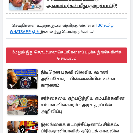
அமைச்சர்கள் மீது குற்றச்சாட்டு!
செய்திகளை உடனுக்குடன் தெரிந்து கொள்ள
IBC தமிழ்
WHATSAPP இல்
இணைந்து கொள்ளுங்கள்...!
மேலும் இது தொடர்பான செய்திகளைப் படிக்க இங்கே கிளிக்
செய்யவும்
திடீரென பதவி விலகிய ஷானி
அபேசேகர - பின்னணியில் உள்ள
காரணம்
சர்ச்சையை ஏற்படுத்திய எம்.பிக்களின்
சம்பள விவகாரம் : அரச தரப்பின்
அறிவிப்பு
இலங்கைக் கடவுச்சீட்டினால் சிக்கல்:
பிரித்தானியாவில் தடுப்புக் காவலில்