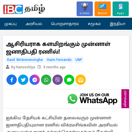
Listen
Watch
Apps
முகப்பு
அரசியல்
பொருளாதாரம்
சமூகம்
இந்தியா
ஆசிரியராக களமிறங்கும் முன்னாள்
ஜனாதிபதி ரணில்!
Ranil Wickremesinghe
Harin Fernando
UNP
By Kanooshiya
9 months ago
விளம்பரம்
ஐக்கிய தேசியக் கட்சியின் தலைவரும் முன்னாள்
ஜனாதிபதியுமான ரணில் விக்ரமசிங்கவின் அரசியல்