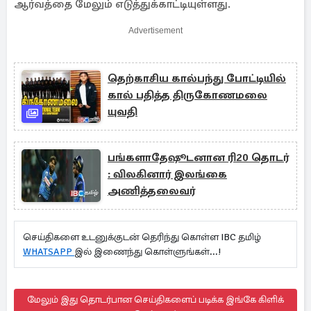
ஆர்வத்தை மேலும் எடுத்துக்காட்டியுள்ளது.
Advertisement
தெற்காசிய கால்பந்து போட்டியில்
கால் பதித்த திருகோணமலை
யுவதி
பங்களாதேஷூடனான ரி20 தொடர்
: விலகினார் இலங்கை
அணித்தலைவர்
செய்திகளை உடனுக்குடன் தெரிந்து கொள்ள IBC தமிழ்
WHATSAPP
இல் இணைந்து கொள்ளுங்கள்...!
மேலும் இது தொடர்பான செய்திகளைப் படிக்க இங்கே கிளிக்