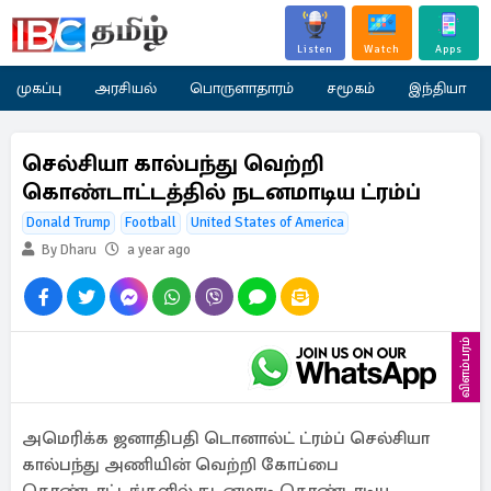
Listen
Watch
Apps
முகப்பு
அரசியல்
பொருளாதாரம்
சமூகம்
இந்தியா
செல்சியா கால்பந்து வெற்றி
கொண்டாட்டத்தில் நடனமாடிய ட்ரம்ப்
Donald Trump
Football
United States of America
By Dharu
a year ago
விளம்பரம்
அமெரிக்க ஜனாதிபதி டொனால்ட் ட்ரம்ப் செல்சியா
கால்பந்து அணியின் வெற்றி கோப்பை