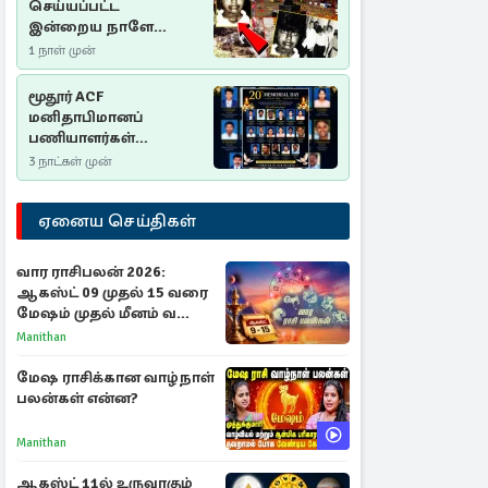
செய்யப்பட்ட
இன்றைய நாளே
செம்மணி
1 நாள் முன்
இனப்படுகொலை
தினம்…!
மூதூர் ACF
மனிதாபிமானப்
பணியாளர்கள்
படுகொலை (2006): 20
3 நாட்கள் முன்
ஆண்டுகளாகியும் நீதி
மறுக்கப்பட்ட
ஏனைய செய்திகள்
மனிதாபிமானப்
பேரவலம்
வார ராசிபலன் 2026:
ஆகஸ்ட் 09 முதல் 15 வரை
மேஷம் முதல் மீனம் வரை
முழு பலன்கள்
Manithan
மேஷ ராசிக்கான வாழ்நாள்
பலன்கள் என்ன?
Manithan
ஆகஸ்ட் 11ல் உருவாகும்