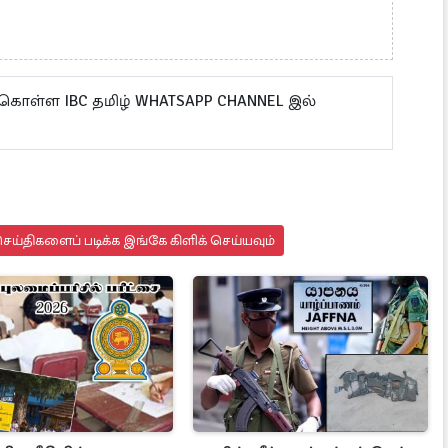
 கொள்ள IBC தமிழ் WHATSAPP CHANNEL இல்
ய்திகளைப் படிக்க இங்கே கிளிக் செய்யவும்