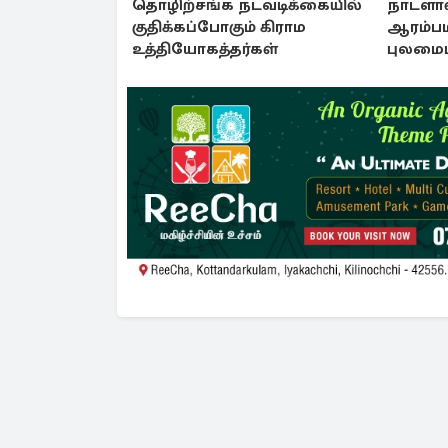
தொழிற்சங்க நடவடிக்கையில்
நாடளாவ
குதிக்கப்போகும் கிராம
ஆரம்பம
உத்தியோகத்தர்கள்
புலமைப்