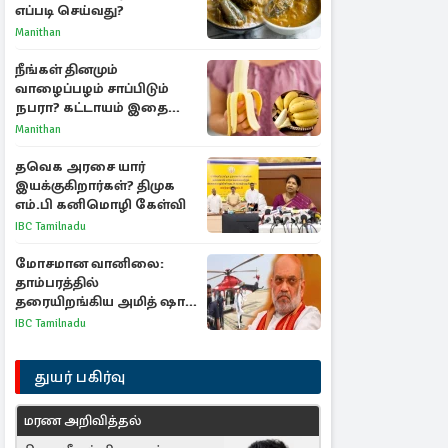
எப்படி செய்வது?
Manithan
நீங்கள் தினமும்
வாழைப்பழம் சாப்பிடும்
நபரா? கட்டாயம் இதை
தெரிந்து கொள்ளுங்கள்
Manithan
தவெக அரசை யார்
இயக்குகிறார்கள்? திமுக
எம்.பி கனிமொழி கேள்வி
IBC Tamilnadu
மோசமான வானிலை:
தாம்பரத்தில்
தரையிறங்கிய அமித் ஷா
ஹெலிகாப்டர்
IBC Tamilnadu
துயர் பகிர்வு
மரண அறிவித்தல்