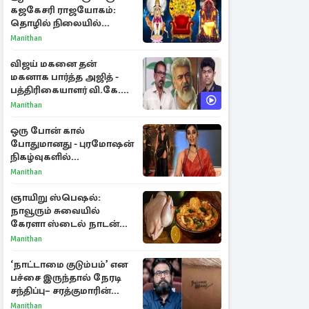
கஜகேசரி ராஜயோகம்:
தொழில் நிலையில்
அதிர்ஷ்டம் பெறும் 3
Manithan
ராசிகள்!
விஜய் மகனை தன்
மகனாக பார்த்த அஜித் -
பத்திரிகையாளர் வி.கே.
சுந்தர் ஓபன் டாக்!
Manithan
ஒரு போன் கால்
போதுமானது - புரமோஷன்
நிகழ்வுகளில்
பங்கேற்காதது குறித்து
Manithan
நயன்தாரா ஓபன் டாக்!
ஞாயிறு ஸ்பெஷல்:
நாவூரும் சுவையில்
கேரளா ஸ்டைல் நாடன்
சிக்கன் குழம்பு ரெசிபி!
Manithan
‘நாட்டாமை குடும்பம்’ என
பச்சை இருந்தால் நேரடி
சந்திப்பு– சரத்குமாரின்
புதிய யோசனை
Manithan