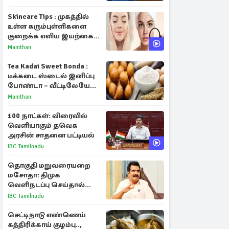
Skincare Tips : முகத்தில்
உள்ள கரும்புள்ளிகளை
குறைக்க எளிய இயற்கை
வழிகள்!
Manithan
Tea Kadai Sweet Bonda :
டீக்கடை ஸ்டைல் இனிப்பு
போண்டா – வீட்டிலேயே
செய்வது எப்படி?
Manithan
100 நாட்கள்: விரைவில்
வெளியாகும் தவெக
அரசின் சாதனை பட்டியல்
IBC Tamilnadu
தொகுதி மறுவரையறை
மசோதா: திமுக
வெளிநடப்பு செய்தால்
ஆதரவாகவே கருதப்படும்
IBC Tamilnadu
– அமைச்சர் நிர்மல்குமார்
செட்டிநாடு எண்ணெய்
கத்திரிக்காய் குழம்பு..,