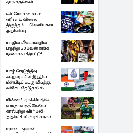
தாக்குதல்கள்
லிட்ரோ சமையல்
எரிவாயு விலை
திருத்தம்...! வெளியான
அறிவிப்பு
யாழில் வீடொன்றில்
புகுந்து 28 பவுன் தங்க
நகைகள் திருட்டு!
யாழ் நெடுந்தீவு
கடற்பரப்பில் இந்திய
மீன்பிடிப் படகு விபத்து:
விசேட தேடுதலில்
இலங்கை கடற்படை
மின்னல் தாக்கியதில்
மைதானத்திலேயே
கால்பந்து வீரர் பலி -
அதிர்ச்சியில் ரசிகர்கள்
ஈரான் - ஓமான்