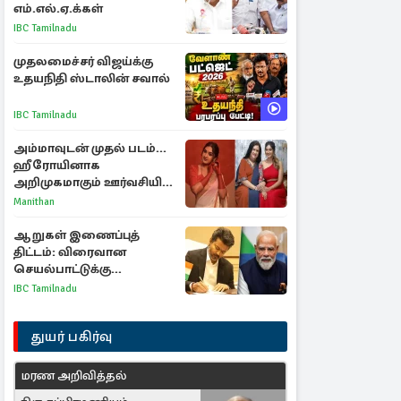
எம்.எல்.ஏ.க்கள்
IBC Tamilnadu
முதலமைச்சர் விஜய்க்கு
உதயநிதி ஸ்டாலின் சவால்
IBC Tamilnadu
அம்மாவுடன் முதல் படம்...
ஹீரோயினாக
அறிமுகமாகும் ஊர்வசியின்
மகள் தேஜலட்சுமி!
Manithan
ஆறுகள் இணைப்புத்
திட்டம்: விரைவான
செயல்பாட்டுக்கு
பிரதமருக்கு முதலமைச்சர்
IBC Tamilnadu
கடிதம்
துயர் பகிர்வு
மரண அறிவித்தல்