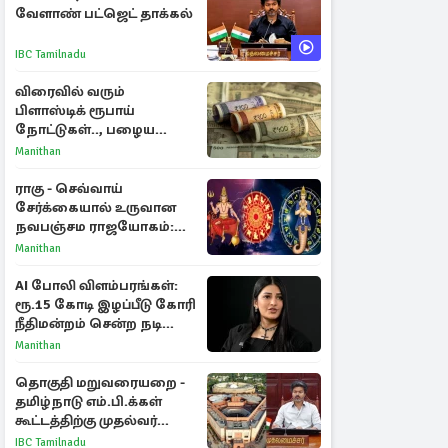
வேளாண் பட்ஜெட் தாக்கல்
IBC Tamilnadu
விரைவில் வரும்
பிளாஸ்டிக் ரூபாய்
நோட்டுகள்.., பழைய
காகித நோட்டுகள்
Manithan
செல்லுமா?
ராகு - செவ்வாய்
சேர்க்கையால் உருவான
நவபஞ்சம ராஜயோகம்:
அதிர்ஷ்டம் பெறும் 3
Manithan
ராசிகள்!
AI போலி விளம்பரங்கள்:
ரூ.15 கோடி இழப்பீடு கோரி
நீதிமன்றம் சென்ற நடிகை
ஸ்ருதி ஹாசன்!
Manithan
தொகுதி மறுவரையறை -
தமிழ்நாடு எம்.பி.க்கள்
கூட்டத்திற்கு முதல்வர்
விஜய் அழைப்பு
IBC Tamilnadu