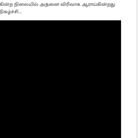
ுகின்ற நிலையில் அதனை விரிவாக ஆராய்கின்றது
ழ்ச்சி...