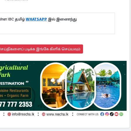
்ள IBC தமிழ்
WHATSAPP
இல் இணைந்து
ய்திகளைப் படிக்க இங்கே கிளிக் செய்யவும்