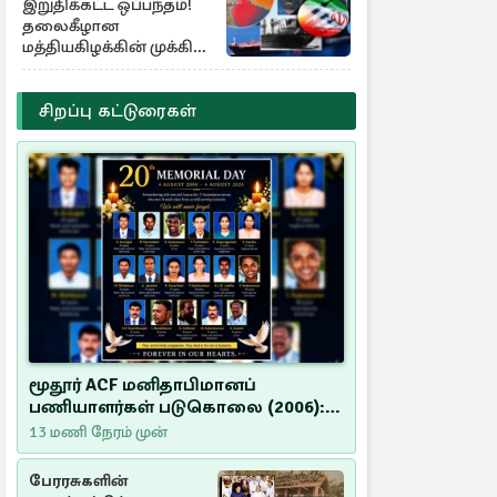
இறுதிக்கட்ட ஒப்பந்தம்!
தலைகீழான
மத்தியகிழக்கின் முக்கிய
பங்கு குறியீடுகள்
சிறப்பு கட்டுரைகள்
மூதூர் ACF மனிதாபிமானப்
பணியாளர்கள் படுகொலை (2006):
20 ஆண்டுகளாகியும் நீதி
13 மணி நேரம் முன்
மறுக்கப்பட்ட மனிதாபிமானப்
பேரவலம்
பேரரசுகளின்