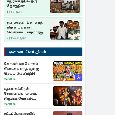
சதுரங்கத்தில் ஒரு
தேசத்தின்
தீர்க்கதரிசனம் :
1 நாள் முன்
சுதுமலை பிரகடனம்
ஒரு வரலாற்றுப் பாடம்
தலைவரைக் காணத்
திரண்ட மக்கள்
வெள்ளம்... வரலாற்றுச்
சிறப்புமிக்க சுதுமலைப்
2 நாட்கள் முன்
பிரகடனம்…
ஏனைய செய்திகள்
கோடீஸ்வர யோகம்
கிடைக்க எந்த பூஜை
செய்ய வேண்டும்?
Manithan
புதன்–சுக்கிரன்
சேர்க்கையால் லாப
திருஷ்டி யோகம்:
அதிர்ஷ்டம் பெறும் டாப் 3
Manithan
ராசிகள்!
சட்டப்பேரவையில்