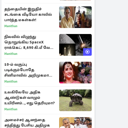
தந்தையின் இறுதிச்
சடங்கை வீடியோ காலில்
பார்த்த மகள்கள்!
Manithan
நிலவில் விழுந்து
நொறுங்கிய SpaceX
ராக்கெட்: 8,690 கி.மீ வேக
மோதலால் உருவான புதிய
Manithan
பள்ளம்!
10-ம் வகுப்பு
படிக்கும்போதே
சினிமாவில் அறிமுகமான
த்ரிஷா! உண்மையை
Manithan
பகிர்ந்த இயக்குநர் பிரவீன்
காந்தி
உலகிலேயே அதிக
ஆண்டுகள் வாழும்
உயிரினம்.., எது தெரியுமா?
Manithan
அமைச்சர் ஆனந்தை
சந்தித்து பேசிய அதிமுக