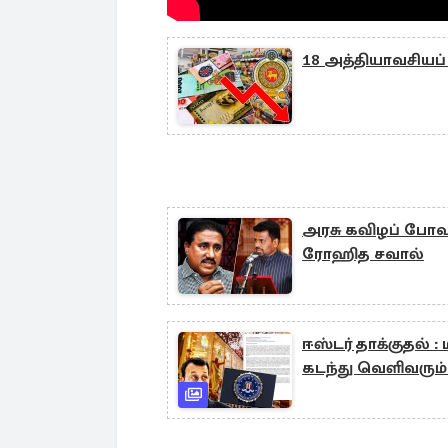
18 அத்தியாவசியப்
அரசு கவிழப் போவது
ரோஹித சவால்
ஈஸ்டர் தாக்குதல் 
கடந்து வெளிவரும