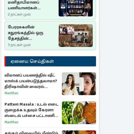
மனிதாபிமானப்
பணியாளர்கள்
படுகொலை (2006): 20
2 நாட்கள் முன்
ஆண்டுகளாகியும் நீதி
மறுக்கப்பட்ட
பேரரசுகளின்
மனிதாபிமானப்
சதுரங்கத்தில் ஒரு
பேரவலம்
தேசத்தின்
தீர்க்கதரிசனம் :
3 நாட்கள் முன்
சுதுமலை பிரகடனம்
ஒரு வரலாற்றுப் பாடம்
ஏனைய செய்திகள்
விமானப் பயணத்தில் ஷீட்
மாஸ்க் பயன்படுத்தலாமா?
திரிஷாவின் வைரல்
செல்ஃபிக்கு மருத்துவர்
Manithan
விளக்கம்
Pattani Masala : உடல் எடை
குறைக்க உதவும் கேரளா
ஸ்டைல் பச்சை பட்டாணி
கிரேவி
Manithan
தங்கம் விலையில் மீண்டும்