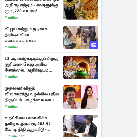
அதிரடி ஏற்றம் - சவரனுக்கு
ரூ.1,720 உயர்வு!
Manithan
விஜய் மற்றும் நடிகை
திரிஷாவின்
புகைப்படங்கள்
Manithan
18 ஆண்டுகளுக்குப் பிறகு
சூரியன்- கேது அரிய
சேர்க்கை: அதிர்ஷ்டம்
பெறும் 3 ராசிகள்!
Manithan
முதல்வர் விஜய்
விவாகரத்து வழக்கில் புதிய
திருப்பம் - வழக்கை வாபஸ்
பெற்ற சங்கீதா!
Manithan
வறட்சியை சமாளிக்க
தமிழக அரசு ரூ.288.97
கோடி நிதி ஒதுக்கீடு -
வெளியான அரசாணை
IBC Tamilnadu