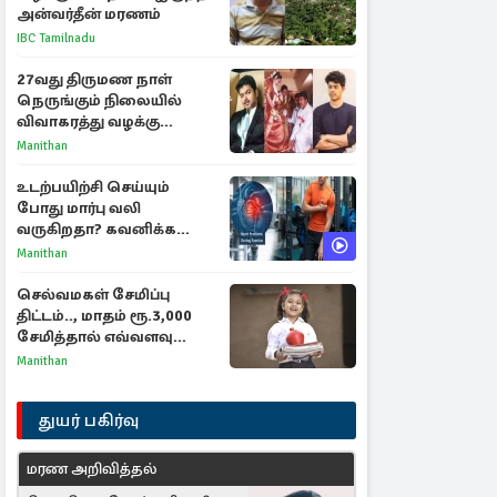
அன்வர்தீன் மரணம்
IBC Tamilnadu
27வது திருமண நாள்
நெருங்கும் நிலையில்
விவாகரத்து வழக்கு
வாபஸ்! விஜய்யுடன்
Manithan
மீண்டும் இணைவாரா?
உடற்பயிற்சி செய்யும்
போது மார்பு வலி
வருகிறதா? கவனிக்க
வேண்டிய எச்சரிக்கை
Manithan
அறிகுறிகள்
செல்வமகள் சேமிப்பு
திட்டம்.., மாதம் ரூ.3,000
சேமித்தால் எவ்வளவு
கிடைக்கும்?
Manithan
துயர் பகிர்வு
மரண அறிவித்தல்