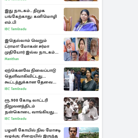
இது நாடகம்.. திமுக
பங்கேற்காது: கனிமொழி
எம்.பி
IBC Tamilnadu
இதெல்லாம் வெறும்
ட்ராமா! மோகன் சர்மா
முதியோர் இல்ல நாடகம்
குறித்து குட்டி பத்மினி
Manithan
பரபரப்பு பேட்டி
ஏற்கெனவே நிலைப்பாடு
தெளிவாகிவிட்டது...
கூட்டத்துக்கான தேவை
என்ன? - கனிமொழி
IBC Tamilnadu
விமர்சனம்
ரூ.900 கோடி லாட்டரி
நிறுவனத்திடம்
நன்கொடை வாங்கியது
ஏன்? உதயநிதி - ஆதவ்
IBC Tamilnadu
விவாதம்
பழனி கோயில் நில மோசடி
வழக்கு: சிறையில் இருந்த