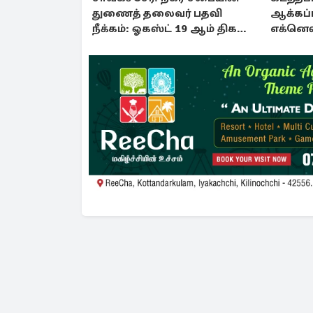
துணைத் தலைவர் பதவி
ஆக்கப்ப
நீக்கம்: ஓகஸ்ட் 19 ஆம் திகதி
எக்னெல
இறுதித் தீர்ப்பு
நீதிமன்