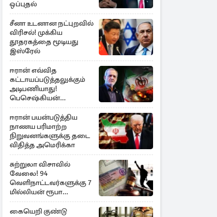
ஒப்புதல்
சீனா உடனான நட்புறவில்
விரிசல்! முக்கிய
தூதரகத்தை மூடியது
இஸ்ரேல்
ஈரான் எவ்வித
கட்டாயப்படுத்தலுக்கும்
அடிபணியாது!
பெசெஷ்கியன்
அறிவிப்பு
ஈரான் பயன்படுத்திய
நாணய பரிமாற்ற
நிறுவனங்களுக்கு தடை
விதித்த அமெரிக்கா
சுற்றுலா விசாவில்
வேலை! 94
வெளிநாட்டவர்களுக்கு 7
மில்லியன் ரூபா
அபராதம்
கையெறி குண்டு