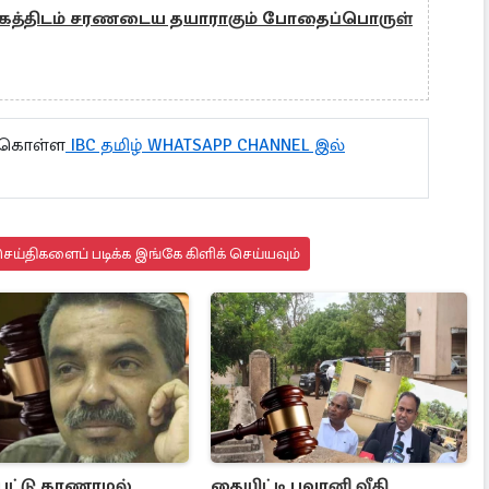
த்திடம் சரணடைய தயாராகும் போதைப்பொருள்
ு கொள்ள
IBC தமிழ் WHATSAPP CHANNEL இல்
ய்திகளைப் படிக்க இங்கே கிளிக் செய்யவும்
்பட்டு காணாமல்
தையிட்டி பவானி வீதி