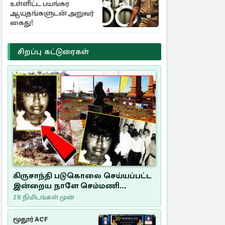
உள்ளிட்ட பயங்கர
ஆயுதங்களுடன் அறுவர்
கைது!
சிறப்பு கட்டுரைகள்
கிருசாந்தி படுகொலை செய்யப்பட்ட
இன்றைய நாளே செம்மணி
இனப்படுகொலை தினம்…!
28 நிமிடங்கள் முன்
மூதூர் ACF