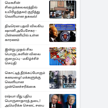
மெகசின்
சிறைக்கலவரத்தில்
உயிரிழந்தவர் குறித்து
வெளியான தகவல்!
திடீரென பதவி விலகிய
ஷானி அபேசேகர -
பின்னணியில் உள்ள
காரணம்
இன்று முதல் சில
பொருட்களின் விலை
குறைப்பு - மகிழ்ச்சிச்
செய்தி
கொட்டித் தீர்க்கப்போகும்
கனமழை! மக்களுக்கு
வெளியான
முன்னெச்சரிக்கை
ரஷ்யா மீது புதிய
பொருளாதாரத் தடை!
அமெரிக்க செனட் சபை