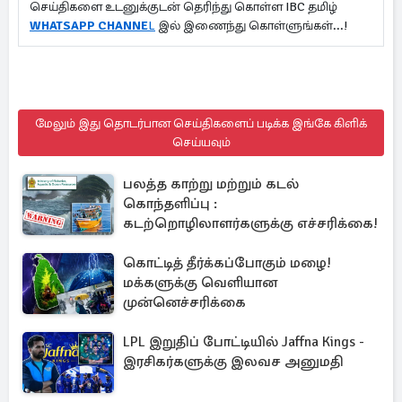
செய்திகளை உடனுக்குடன் தெரிந்து கொள்ள IBC தமிழ்
WHATSAPP CHANNE
L
இல் இணைந்து கொள்ளுங்கள்...!
மேலும் இது தொடர்பான செய்திகளைப் படிக்க இங்கே கிளிக்
செய்யவும்
பலத்த காற்று மற்றும் கடல்
கொந்தளிப்பு :
கடற்றொழிலாளர்களுக்கு எச்சரிக்கை!
கொட்டித் தீர்க்கப்போகும் மழை!
மக்களுக்கு வெளியான
முன்னெச்சரிக்கை
LPL இறுதிப் போட்டியில் Jaffna Kings -
இரசிகர்களுக்கு இலவச அனுமதி