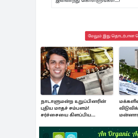
இணைந்து கொள்ளுங்கள்...!
மேலும் இது தொடர்பான செ
நாடாளுமன்ற உறுப்பினரின்
மக்களி
புதிய மாதச் சம்பளம்!
விடுவிக
சர்ச்சையை கிளப்பிய
மன்னார
அர்ச்சுனாவின் அறிக்கை
போராட்