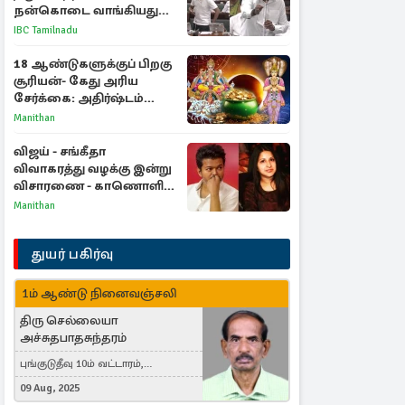
நன்கொடை வாங்கியது
ஏன்? உதயநிதி - ஆதவ்
IBC Tamilnadu
விவாதம்
18 ஆண்டுகளுக்குப் பிறகு
சூரியன்- கேது அரிய
சேர்க்கை: அதிர்ஷ்டம்
பெறும் 3 ராசிகள்!
Manithan
விஜய் - சங்கீதா
விவாகரத்து வழக்கு இன்று
விசாரணை - காணொளி
மூலம் ஆஜராக வாய்ப்பு
Manithan
துயர் பகிர்வு
1ம் ஆண்டு நினைவஞ்சலி
திரு செல்லையா
அச்சுதபாதசுந்தரம்
புங்குடுதீவு 10ம் வட்டாரம்,
கொள்ளுப்பிட்டி
09 Aug, 2025