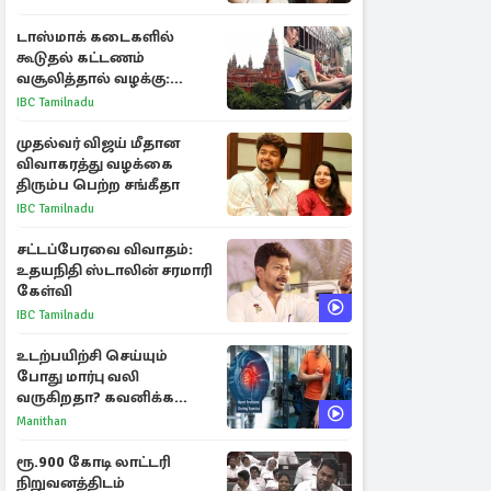
விளக்கம்
டாஸ்மாக் கடைகளில்
கூடுதல் கட்டணம்
வசூலித்தால் வழக்கு:
சென்னை உயர்நீதிமன்றம்
IBC Tamilnadu
உத்தரவு
முதல்வர் விஜய் மீதான
விவாகரத்து வழக்கை
திரும்ப பெற்ற சங்கீதா
IBC Tamilnadu
சட்டப்பேரவை விவாதம்:
உதயநிதி ஸ்டாலின் சரமாரி
கேள்வி
IBC Tamilnadu
உடற்பயிற்சி செய்யும்
போது மார்பு வலி
வருகிறதா? கவனிக்க
வேண்டிய எச்சரிக்கை
Manithan
அறிகுறிகள்
ரூ.900 கோடி லாட்டரி
நிறுவனத்திடம்