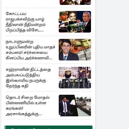
கோட்டபய
ராஜபக்சவிற்கு யாழ்
நீதிவான் நீதிமன்றம்
பிறப்பித்த விசேட
உத்தரவு!
நாடாளுமன்ற
உறுப்பினரின் புதிய மாதச்
சம்பளம்! சர்ச்சையை
கிளப்பிய அர்ச்சுனாவின்
அறிக்கை
சஹ்ரானின் திட்டத்தை
அம்பலப்படுத்திய
இஸ்லாமிய நபருக்கு
நேர்ந்த கதி
தொடர் சிறை மோதல்
பின்னணியில் உள்ள
கரங்கள்!
அரசாங்கத்துக்கு
கிடைத்த புலனாய்வு
தகவல்