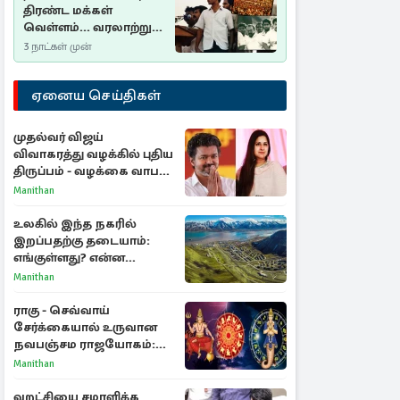
திரண்ட மக்கள்
வெள்ளம்... வரலாற்றுச்
சிறப்புமிக்க சுதுமலைப்
3 நாட்கள் முன்
பிரகடனம்…
ஏனைய செய்திகள்
முதல்வர் விஜய்
விவாகரத்து வழக்கில் புதிய
திருப்பம் - வழக்கை வாபஸ்
பெற்ற சங்கீதா!
Manithan
உலகில் இந்த நகரில்
இறப்பதற்கு தடையாம்:
எங்குள்ளது? என்ன
காரணம் தெரியுமா?
Manithan
ராகு - செவ்வாய்
சேர்க்கையால் உருவான
நவபஞ்சம ராஜயோகம்:
அதிர்ஷ்டம் பெறும் 3
Manithan
ராசிகள்!
வறட்சியை சமாளிக்க