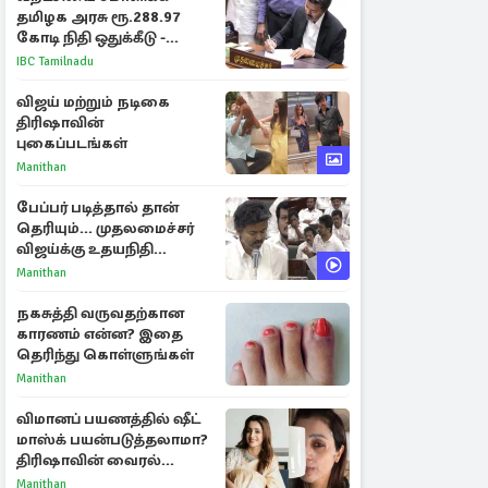
தமிழக அரசு ரூ.288.97
கோடி நிதி ஒதுக்கீடு -
வெளியான அரசாணை
IBC Tamilnadu
விஜய் மற்றும் நடிகை
திரிஷாவின்
புகைப்படங்கள்
Manithan
பேப்பர் படித்தால் தான்
தெரியும்... முதலமைச்சர்
விஜய்க்கு உதயநிதி
ஸ்டாலின் பதிலடி
Manithan
நகசுத்தி வருவதற்கான
காரணம் என்ன? இதை
தெரிந்து கொள்ளுங்கள்
Manithan
விமானப் பயணத்தில் ஷீட்
மாஸ்க் பயன்படுத்தலாமா?
திரிஷாவின் வைரல்
செல்ஃபிக்கு மருத்துவர்
Manithan