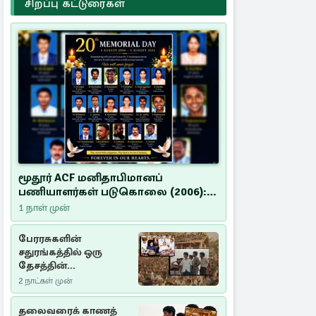
சிறப்பு கட்டுரைகள்
மூதூர் ACF மனிதாபிமானப்
பணியாளர்கள் படுகொலை (2006):
20 ஆண்டுகளாகியும் நீதி
1 நாள் முன்
மறுக்கப்பட்ட மனிதாபிமானப்
பேரவலம்
பேரரசுகளின்
சதுரங்கத்தில் ஒரு
தேசத்தின்
தீர்க்கதரிசனம் :
2 நாட்கள் முன்
சுதுமலை பிரகடனம்
ஒரு வரலாற்றுப் பாடம்
தலைவரைக் காணத்