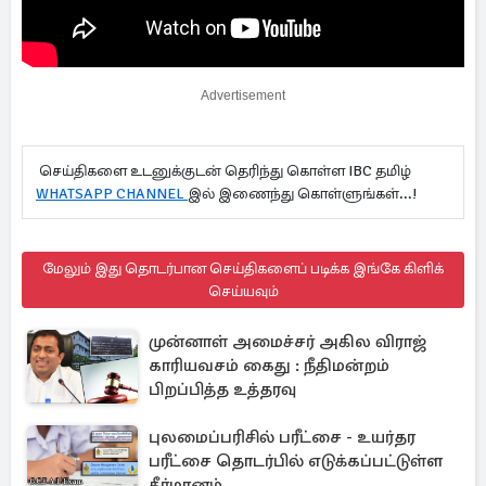
Advertisement
செய்திகளை உடனுக்குடன் தெரிந்து கொள்ள IBC தமிழ்
WHATSAPP CHANNEL
இல் இணைந்து கொள்ளுங்கள்...!
மேலும் இது தொடர்பான செய்திகளைப் படிக்க இங்கே கிளிக்
செய்யவும்
முன்னாள் அமைச்சர் அகில விராஜ்
காரியவசம் கைது : நீதிமன்றம்
பிறப்பித்த உத்தரவு
புலமைப்பரிசில் பரீட்சை - உயர்தர
பரீட்சை தொடர்பில் எடுக்கப்பட்டுள்ள
தீர்மானம்