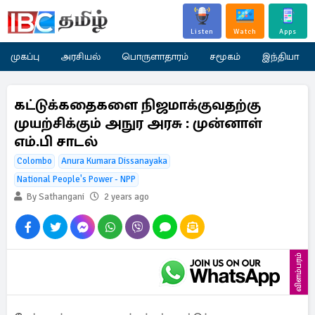
Listen
Watch
Apps
முகப்பு
அரசியல்
பொருளாதாரம்
சமூகம்
இந்தியா
கட்டுக்கதைகளை நிஜமாக்குவதற்கு
முயற்சிக்கும் அநுர அரசு : முன்னாள்
எம்.பி சாடல்
Colombo
Anura Kumara Dissanayaka
National People's Power - NPP
By Sathangani
2 years ago
விளம்பரம்