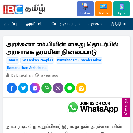
Listen
Watch
Apps
முகப்பு
அரசியல்
பொருளாதாரம்
சமூகம்
இந்தியா
அர்ச்சுனா எம்.பியின் கைது தொடர்பில்
அரசாங்க தரப்பின் நிலைப்பாடு
Tamils
Sri Lankan Peoples
Ramalingam Chandrasekar
Ramanathan Archchuna
By Dilakshan
a year ago
விளம்பரம்
நாடாளுமன்ற உறுப்பினர் இராமநாதன் அர்ச்சுனாவின்