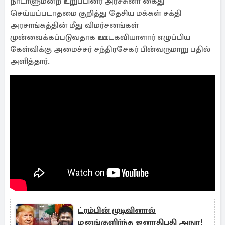
நாடாளுமன்ற உறுப்பினர் அர்ச்சுனா கைது
செய்யப்படாதமை குறித்து தேசிய மக்கள் சக்தி
அரசாங்கத்தின் மீது விமர்சனங்கள்
முன்வைக்கப்படுவதாக ஊடகவியாளார் எழுப்பிய
கேள்விக்கு அமைச்சர் சந்திரசேகர் பின்வருமாறு பதில்
அளித்தார்.
ட்ரம்பின் முடிவினால்
மனங்குளிர்ந்த ஜனாதிபதி அநுர!