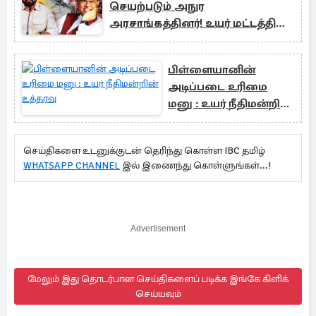
செயற்படும் அநுர
அரசாங்கத்தினர்! உயர் மட்டத்தில்
வழங்கப்பட்ட அறிவுரை
பிள்ளையானின்
அடிப்படை உரிமை
மனு : உயர் நீதிமன்றின்
உத்தரவு
செய்திகளை உடனுக்குடன் தெரிந்து கொள்ள IBC தமிழ்
WHATSAPP CHANNEL
இல் இணைந்து கொள்ளுங்கள்...!
Advertisement
மேலும் இது தொடர்பான செய்திகளைப் படிக்க இங்கே கிளிக்
செய்யவும்