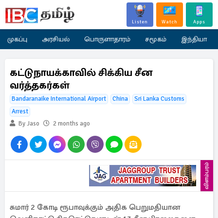
Listen
Watch
Apps
முகப்பு
அரசியல்
பொருளாதாரம்
சமூகம்
இந்தியா
கட்டுநாயக்காவில் சிக்கிய சீன
வர்த்தகர்கள்
Bandaranaike International Airport
China
Sri Lanka Customs
Arrest
By Jaso
2 months ago
விளம்பரம்
சுமார் 2 கோடி ரூபாவுக்கும் அதிக பெறுமதியான