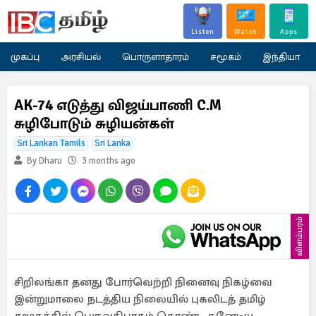
Listen
Watch
Apps
முகப்பு
அரசியல்
பொருளாதாரம்
சமூகம்
இந்தியா
AK-74 எடுத்து விஜய்பாணி C.M
சுழிபோடும் சுழியன்கள்
Sri Lankan Tamils
Sri Lanka
By Dharu
3 months ago
விளம்பரம்
சிறிலங்கா தனது போர்வெற்றி நினைவு நிகழ்வை
இன்றுமாலை நடத்திய நிலையில் புகலிடத் தமிழ்