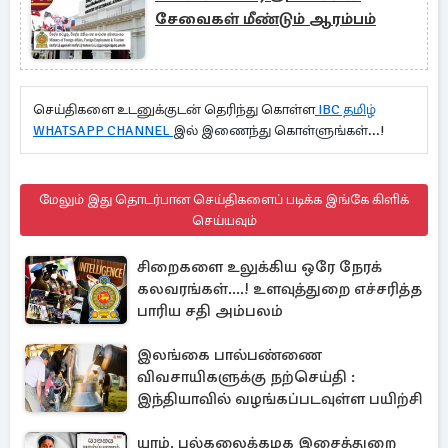
சேவைகள் மீண்டும் ஆரம்பம்
செய்திகளை உடனுக்குடன் தெரிந்து கொள்ள
IBC தமிழ்
WHATSAPP CHANNEL
இல் இணைந்து கொள்ளுங்கள்...!
மேலும் இது தொடர்பான செய்திகளைப் படிக்க இங்கே கிளிக்
செய்யவும்
சிறைகளை உலுக்கிய ஒரே நேரக்
கலவரங்கள்....! உளவுத்துறை எச்சரித்த
பாரிய சதி அம்பலம்
இலங்கை பால்பண்ணை
விவசாயிகளுக்கு நற்செய்தி :
இந்தியாவில் வழங்கப்படவுள்ள பயிற்சி
யாழ். பல்கலைக்கழக இசைத்துறை