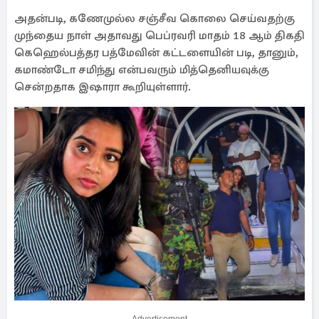
அதன்படி, கணேமுல்ல சஞ்சீவ கொலை செய்வதற்கு
முந்தைய நாள் அதாவது பெப்ரவரி மாதம் 18 ஆம் திகதி
கெஹெல்பத்தர பத்மேவின் கட்டளையின் படி, தானும்,
கமாண்டோ சமிந்து என்பவரும் மித்தெனியவுக்கு
சென்றதாக இஷாரா கூறியுள்ளார்.