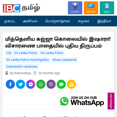
Listen
Watch
Apps
முகப்பு
அரசியல்
பொருளாதாரம்
சமூகம்
இந்தியா
மித்தெனிய கஜ்ஜா கொலையில் இஷாரா!
விசாரணை பாதையில் புதிய திருப்பம்
CID - Sri Lanka Police
Sri Lanka Police
Sri Lanka Police Investigation
Ishara sewwandi
Ganemulle sanjeewa
By Kanooshiya
10 months ago
விளம்பரம்