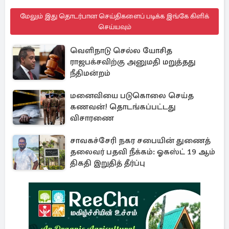
மேலும் இது தொடர்பான செய்திகளைப் படிக்க இங்கே கிளிக்
செய்யவும்
வெளிநாடு செல்ல யோசித
ராஜபக்சவிற்கு அனுமதி மறுத்தது
நீதிமன்றம்
மனைவியை படுகொலை செய்த
கணவன்! தொடங்கப்பட்டது
விசாரணை
சாவகச்சேரி நகர சபையின் துணைத்
தலைவர் பதவி நீக்கம்: ஓகஸ்ட் 19 ஆம்
திகதி இறுதித் தீர்ப்பு