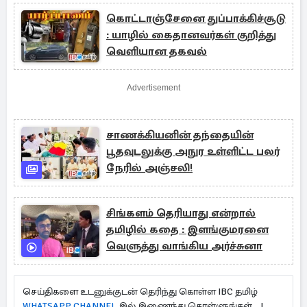
கொட்டாஞ்சேனை துப்பாக்கிச்சூடு
: யாழில் கைதானவர்கள் குறித்து
வெளியான தகவல்
Advertisement
சாணக்கியனின் தந்தையின்
பூதவுடலுக்கு அநுர உள்ளிட்ட பலர்
நேரில் அஞ்சலி!
சிங்களம் தெரியாது என்றால்
தமிழில் கதை : இளங்குமரனை
வெளுத்து வாங்கிய அர்ச்சுனா
செய்திகளை உடனுக்குடன் தெரிந்து கொள்ள IBC தமிழ்
WHATSAPP CHANNEL
இல் இணைந்து கொள்ளுங்கள்...!