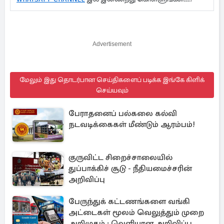
Advertisement
மேலும் இது தொடர்பான செய்திகளைப் படிக்க இங்கே கிளிக்
செய்யவும்
பேராதனைப் பல்கலை கல்வி
நடவடிக்கைகள் மீண்டும் ஆரம்பம்!
குருவிட்ட சிறைச்சாலையில்
துப்பாக்கிச் சூடு - நீதியமைச்சரின்
அறிவிப்பு
பேருந்துக் கட்டணங்களை வங்கி
அட்டைகள் மூலம் வெலுத்தும் முறை
அறிமுகம் : வெளியான அறிவிப்பு