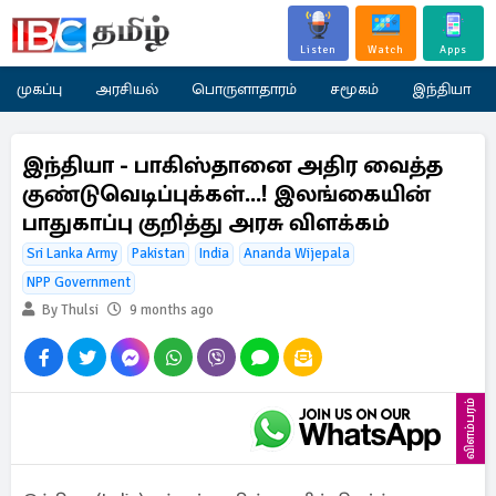
Listen
Watch
Apps
முகப்பு
அரசியல்
பொருளாதாரம்
சமூகம்
இந்தியா
இந்தியா - பாகிஸ்தானை அதிர வைத்த
குண்டுவெடிப்புக்கள்...! இலங்கையின்
பாதுகாப்பு குறித்து அரசு விளக்கம்
Sri Lanka Army
Pakistan
India
Ananda Wijepala
NPP Government
By Thulsi
9 months ago
விளம்பரம்