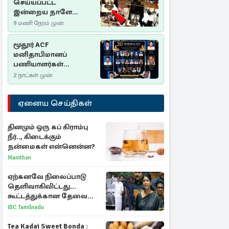
செய்யப்பட்ட
இன்றைய நாளே
செம்மணி
9 மணி நேரம் முன்
இனப்படுகொலை
தினம்…!
மூதூர் ACF
மனிதாபிமானப்
பணியாளர்கள்
படுகொலை (2006): 20
2 நாட்கள் முன்
ஆண்டுகளாகியும் நீதி
மறுக்கப்பட்ட
ஏனைய செய்திகள்
மனிதாபிமானப்
பேரவலம்
தினமும் ஒரு கப் கிராம்பு
நீர்.., கிடைக்கும்
நன்மைகள் என்னென்ன?
Manithan
ஏற்கனவே நிலைப்பாடு
தெளிவாகிவிட்டது...
கூட்டத்துக்கான தேவை
என்ன? - கனிமொழி
IBC Tamilnadu
விமர்சனம்
Tea Kadai Sweet Bonda :