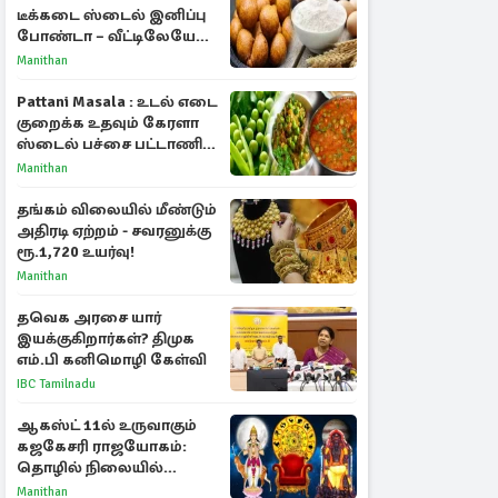
டீக்கடை ஸ்டைல் இனிப்பு
போண்டா – வீட்டிலேயே
செய்வது எப்படி?
Manithan
Pattani Masala : உடல் எடை
குறைக்க உதவும் கேரளா
ஸ்டைல் பச்சை பட்டாணி
கிரேவி
Manithan
தங்கம் விலையில் மீண்டும்
அதிரடி ஏற்றம் - சவரனுக்கு
ரூ.1,720 உயர்வு!
Manithan
தவெக அரசை யார்
இயக்குகிறார்கள்? திமுக
எம்.பி கனிமொழி கேள்வி
IBC Tamilnadu
ஆகஸ்ட் 11ல் உருவாகும்
கஜகேசரி ராஜயோகம்:
தொழில் நிலையில்
அதிர்ஷ்டம் பெறும் 3
Manithan