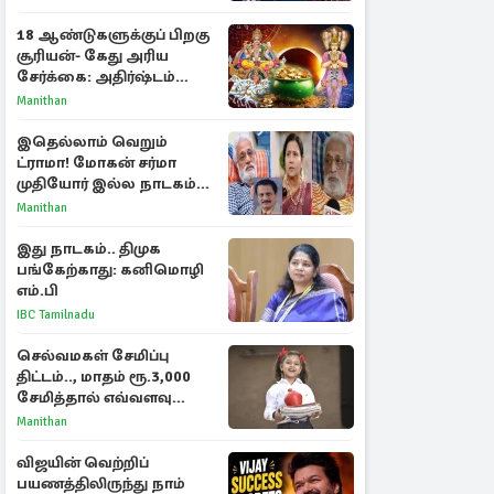
ராசிகள்!
18 ஆண்டுகளுக்குப் பிறகு
சூரியன்- கேது அரிய
சேர்க்கை: அதிர்ஷ்டம்
பெறும் 3 ராசிகள்!
Manithan
இதெல்லாம் வெறும்
ட்ராமா! மோகன் சர்மா
முதியோர் இல்ல நாடகம்
குறித்து குட்டி பத்மினி
Manithan
பரபரப்பு பேட்டி
இது நாடகம்.. திமுக
பங்கேற்காது: கனிமொழி
எம்.பி
IBC Tamilnadu
செல்வமகள் சேமிப்பு
திட்டம்.., மாதம் ரூ.3,000
சேமித்தால் எவ்வளவு
கிடைக்கும்?
Manithan
விஜயின் வெற்றிப்
பயணத்திலிருந்து நாம்