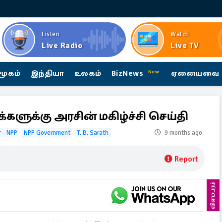
Listen
Watch
Live Radio
Live TV
மூகம்
இந்தியா
உலகம்
BizNews
ஏனையவை
New
க்களுக்கு அரசின் மகிழ்ச்சி செய்தி
r - NPP
NPP Government
T. B. Sarath
9 months ago
Report
விளம்பரம்