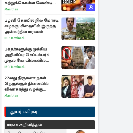
கற்றுக்கொள்ள வேண்டிய
முக்கிய 3 விடயங்கள்!
Manithan
பழனி கோயில் நில மோசடி
வழக்கு: சிறையில் இருந்த
அன்வர்தீன் மரணம்
IBC Tamilnadu
பக்தர்களுக்கு முக்கிய
அறிவிப்பு: செப்டம்பர் 1
முதல் கோயில்களில்
மொபைலுக்கு தடை!
IBC Tamilnadu
27வது திருமண நாள்
நெருங்கும் நிலையில்
விவாகரத்து வழக்கு
வாபஸ்! விஜய்யுடன்
Manithan
மீண்டும் இணைவாரா?
துயர் பகிர்வு
மரண அறிவித்தல்