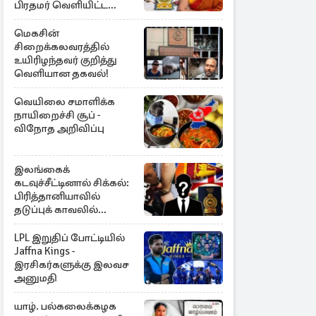
பிரதமர் வெளியிட்ட
அறிவிப்பு
மெகசின்
சிறைக்கலவரத்தில்
உயிரிழந்தவர் குறித்து
வெளியான தகவல்!
வெயிலை சமாளிக்க
நாயிறைச்சி சூப் -
விநோத அறிவிப்பு
இலங்கைக்
கடவுச்சீட்டினால் சிக்கல்:
பிரித்தானியாவில்
தடுப்புக் காவலில்
முன்னாள் எம்.பி!
LPL இறுதிப் போட்டியில்
Jaffna Kings -
இரசிகர்களுக்கு இலவச
அனுமதி
யாழ். பல்கலைக்கழக