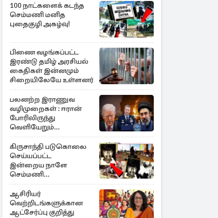
100 நாட்களைக் கடந்த
செம்மணி மனித
புதைகுழி அகழ்வு!
பிணை வழங்கப்பட்ட
இரண்டு தமிழ் அரசியல்
கைதிகள் இன்னமும்
சிறையிலேயே உள்ளனர்
பலனற்ற இராணுவ
வழிமுறைகள் : ஈரான்
போரிலிருந்து
வெளியேறும்
வழியைத்தேடும்
அமெரிக்க தளபதி
கிருசாந்தி படுகொலை
செய்யப்பட்ட
இன்றைய நாளே
செம்மணி
இனப்படுகொலை
தினம்…!
ஆசிரியர்
வெற்றிடங்களுக்கான
ஆட்சேர்ப்பு குறித்து