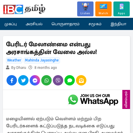
Listen
Watch
Apps
முகப்பு
அரசியல்
பொருளாதாரம்
சமூகம்
இந்தியா
பேரிடர் மேலாண்மை என்பது
அரசாங்கத்தின் வேலை அல்ல!
Weather
Mahinda Jayasinghe
By Dharu
8 months ago
விளம்பரம்
மழையினால் ஏற்படும் வெள்ளம் மற்றும் பிற
பேரிடர்களைக் கட்டுப்படுத்த நடவடிக்கை எடுப்பது