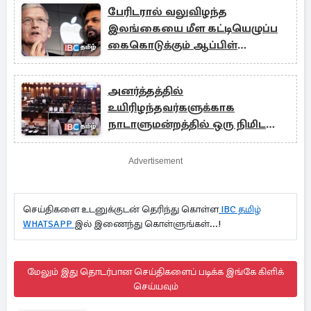
பேரிடரால் வலுவிழந்த
இலங்கையை மீள கட்டியெழுப்ப
கைகொடுக்கும் ஆப்பிள்
நிறுவனம்!
அனர்த்தத்தில்
உயிரிழந்தவர்களுக்காக
நாடாளுமன்றத்தில் ஒரு நிமிட
மௌன அஞ்சலி!
Advertisement
செய்திகளை உடனுக்குடன் தெரிந்து கொள்ள
IBC தமிழ்
WHATSAPP
இல் இணைந்து கொள்ளுங்கள்...!
மேலும் இது தொடர்பான செய்திகளைப் படிக்க இங்கே கிளிக்
செய்யவும்