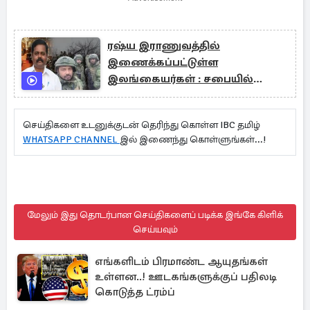
ரஷ்ய இராணுவத்தில்
இணைக்கப்பட்டுள்ள
இலங்கையர்கள் : சபையில்
சிறீதரன் எம்.பி கேள்வி
செய்திகளை உடனுக்குடன் தெரிந்து கொள்ள IBC தமிழ்
WHATSAPP CHANNEL
இல் இணைந்து கொள்ளுங்கள்...!
மேலும் இது தொடர்பான செய்திகளைப் படிக்க இங்கே கிளிக்
செய்யவும்
எங்களிடம் பிரமாண்ட ஆயுதங்கள்
உள்ளன..! ஊடகங்களுக்குப் பதிலடி
கொடுத்த ட்ரம்ப்