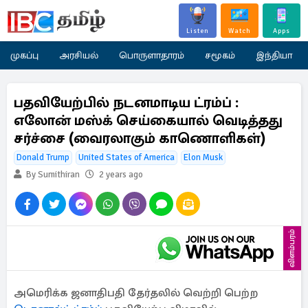
Listen
Watch
Apps
முகப்பு
அரசியல்
பொருளாதாரம்
சமூகம்
இந்தியா
பதவியேற்பில் நடனமாடிய ட்ரம்ப் :
எலோன் மஸ்க் செய்கையால் வெடித்தது
சர்ச்சை (வைரலாகும் காணொளிகள்)
Donald Trump
United States of America
Elon Musk
By Sumithiran
2 years ago
விளம்பரம்
அமெரிக்க ஜனாதிபதி தேர்தலில் வெற்றி பெற்ற