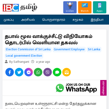
Listen
Watch
Apps
முகப்பு
அரசியல்
பொருளாதாரம்
சமூகம்
இந்தியா
தபால் மூல வாக்குச்சீட்டு விநியோகம்
தொடர்பில் வெளியான தகவல்
Election Commission of Sri Lanka
Government Employee
Sri Lanka
Local government Election
By Sathangani
a year ago
விளம்பரம்
நடைபெறவுள்ள உள்ளூராட்சி மன்ற தேர்தலுக்கான