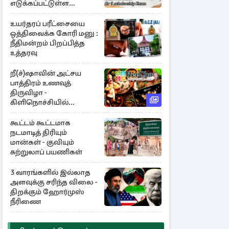
எடுக்கப்பட்டுள்ள
தீர்மானம்
உயர்தரப் பரீட்சையை
ஒத்திவைக்க கோரி மனு :
நீதிமன்றம் பிறப்பித்த
உத்தரவு
றீ(ச்)ஷாவின் அட்சய
பாத்திரம் உணவுத்
திருவிழா -
கிளிநொச்சியில்
பிரம்மாண்ட ஆரம்பம்
கூட்டம் கூட்டமாக
நடமாடித் திரியும்
மான்கள் - குவியும்
சுற்றுலாப் பயணிகள்
3 வாரங்களில் இல்லாத
அளவுக்கு சரிந்த விலை -
திறக்கும் ஹோர்முஸ்
நீரிணை