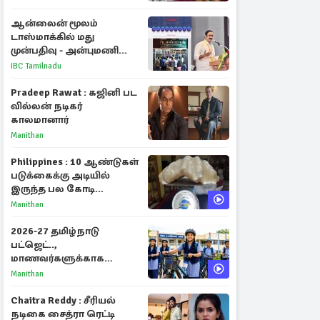
ஆன்லைன் மூலம்
டாஸ்மாக்கில் மது
முன்பதிவு - அன்புமணி
ராமதாஸ் எதிர்ப்பு
IBC Tamilnadu
Pradeep Rawat : கஜினி பட
வில்லன் நடிகர்
காலமானார்
Manithan
Philippines : 10 ஆண்டுகள்
படுக்கைக்கு அடியில்
இருந்த பல கோடி
மதிப்புள்ள அரிய முத்து!
Manithan
2026-27 தமிழ்நாடு
பட்ஜெட்..,
மாணவர்களுக்காக
வெளியான முக்கிய
Manithan
அறிவிப்புகள்
Chaitra Reddy : சீரியல்
நடிகை சைத்ரா ரெட்டி