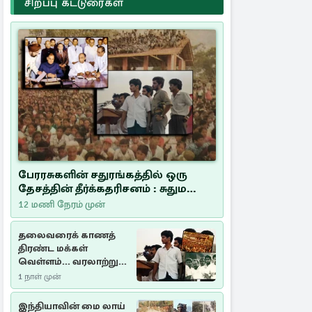
சிறப்பு கட்டுரைகள்
பேரரசுகளின் சதுரங்கத்தில் ஒரு
தேசத்தின் தீர்க்கதரிசனம் : சுதுமலை
பிரகடனம் ஒரு வரலாற்றுப் பாடம்
12 மணி நேரம் முன்
தலைவரைக் காணத்
திரண்ட மக்கள்
வெள்ளம்... வரலாற்றுச்
சிறப்புமிக்க சுதுமலைப்
1 நாள் முன்
பிரகடனம்…
இந்தியாவின் மை லாய்