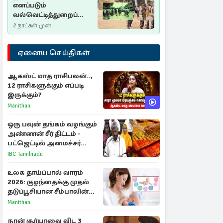
எனப்படும்
வல்வெட்டித்துறைப்
படுகொலை…
2 நாட்கள் முன்
ஏனைய செய்திகள்
ஆகஸ்ட் மாத ராசிபலன்..,
12 ராசிகளுக்கும் எப்படி
இருக்கும்?
Manithan
ஒரு பவுன் தங்கம் வழங்கும்
அண்ணன் சீர் திட்டம் -
பட்ஜெட்டில் அமைச்சர்
மரிய வில்சன் அறிவிப்பு!
IBC Tamilnadu
உலக தாய்ப்பால் வாரம்
2026: குழந்தைக்கு முதல்
தடுப்பூசியான சீம்பாலின்
முக்கியத்துவம்!
Manithan
நான் சூர்யாவை விட 3