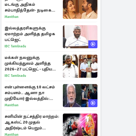
மடங்கு அதிகம்
சம்பாதித்தேன்- நடிகை
ஜோதிகா
Manithan
இல்லத்தரசிகளுக்கு
ஏமாற்றம் அளித்த தமிழக
பட்ஜெட்
IBC Tamilnadu
மக்கள் நலனுக்கு
முக்கியத்துவம் அளித்த
2026–27 பட்ஜெட் - புதிய
நலத்திட்டங்கள்
IBC Tamilnadu
என்னென்ன?
என் புள்ளைக்கு 10 லட்சம்
சம்பளம்.. ஆனா நா
முதியோர் இல்லத்தில்:
நடிகரின் கண்ணீர் பேட்டி
Manithan
சனியின் நட்சத்திர மாற்றம்:
ஆகஸ்ட் 20 முதல்
அதிர்ஷ்டம் பெறும்
ராசிகள்!
Manithan