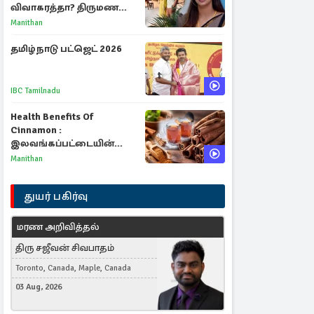
விவாகரத்தா? திருமண
புகைப்படங்களை நீக்கம்
Manithan
தமிழ்நாடு பட்ஜெட் 2026
IBC Tamilnadu
Health Benefits Of
Cinnamon :
இலவங்கப்பட்டையின்
மருத்துவ குணங்களும்
Manithan
ஆரோக்கிய
நன்மைகளும்!
துயர் பகிர்வு
மரண அறிவித்தல்
திரு சஜீவன் சிவபாதம்
Toronto, Canada, Maple, Canada
03 Aug, 2026