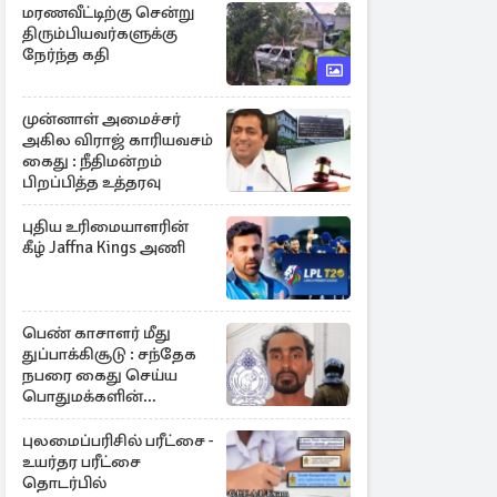
மரணவீட்டிற்கு சென்று
திரும்பியவர்களுக்கு
நேர்ந்த கதி
முன்னாள் அமைச்சர்
அகில விராஜ் காரியவசம்
கைது : நீதிமன்றம்
பிறப்பித்த உத்தரவு
புதிய உரிமையாளரின்
கீழ் Jaffna Kings அணி
பெண் காசாளர் மீது
துப்பாக்கிசூடு : சந்தேக
நபரை கைது செய்ய
பொதுமக்களின்
உதவியை நாடும்
காவல்துறை
புலமைப்பரிசில் பரீட்சை -
உயர்தர பரீட்சை
தொடர்பில்