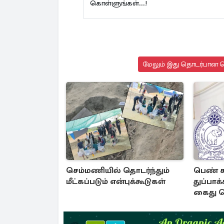
கொள்ளுங்கள்...!
மேலும் இது தொடர்பான செ
செம்மணியில் தொடர்ந்தும்
பெண் க
மீட்கப்படும் என்புக்கூடுகள்
துப்பாக
கைது ச
உதவியை