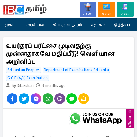
Listen
Watch
Apps
முகப்பு
அரசியல்
பொருளாதாரம்
சமூகம்
இந்தியா
உயர்தரப் பரீட்சை முடிவதற்கு
முன்னதாகவே மதிப்பீடு! வெளியான
அறிவிப்பு
Sri Lankan Peoples
Department of Examinations Sri Lanka
G.C.E.(A/L) Examination
By Dilakshan
9 months ago
விளம்பரம்