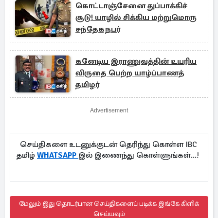
கொட்டாஞ்சேனை துப்பாக்கிச்
சூடு! யாழில் சிக்கிய மற்றுமொரு
சந்தேகநபர்
கனேடிய இராணுவத்தின் உயரிய
விருதை பெற்ற யாழ்ப்பாணத்
தமிழர்
Advertisement
செய்திகளை உடனுக்குடன் தெரிந்து கொள்ள IBC
தமிழ்
WHATSAPP
இல் இணைந்து கொள்ளுங்கள்...!
மேலும் இது தொடர்பான செய்திகளைப் படிக்க இங்கே கிளிக்
செய்யவும்