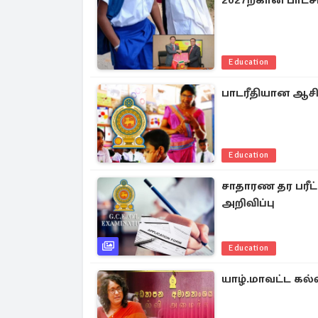
2027ற்கான பாட
Education
பாடரீதியான ஆசி
Education
சாதாரண தர பரீ
அறிவிப்பு
Education
யாழ்.மாவட்ட கல்வ