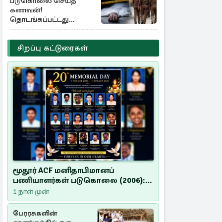
படுகொலை செய்த
கணவன்!
தொடங்கப்பட்டது
விசாரணை
சிறப்பு கட்டுரைகள்
மூதூர் ACF மனிதாபிமானப்
பணியாளர்கள் படுகொலை (2006):
20 ஆண்டுகளாகியும் நீதி
1 நாள் முன்
மறுக்கப்பட்ட மனிதாபிமானப்
பேரவலம்
பேரரசுகளின்