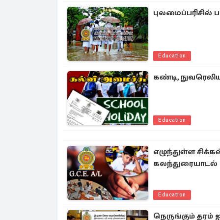
புலமைப்பரிசில் ப
Education
கண்டி, நுவரெலிய
Education
எழுந்துள்ள சிக்
கலந்துரையாடல்
Education
நெருங்கும் தரம் 