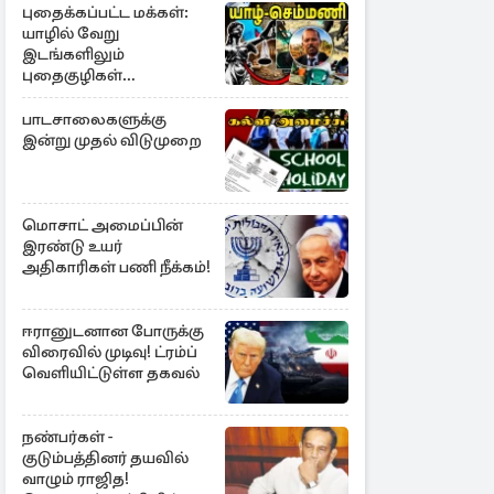
புதைக்கப்பட்ட மக்கள்:
யாழில் வேறு
இடங்களிலும்
புதைகுழிகள்
இருக்கலாம்..!
எழுமாற்றாக அகழ்வு
பாடசாலைகளுக்கு
இன்று முதல் விடுமுறை
மொசாட் அமைப்பின்
இரண்டு உயர்
அதிகாரிகள் பணி நீக்கம்!
ஈரானுடனான போருக்கு
விரைவில் முடிவு! ட்ரம்ப்
வெளியிட்டுள்ள தகவல்
நண்பர்கள் -
குடும்பத்தினர் தயவில்
வாழும் ராஜித!