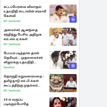
சட்டப்பேரவை விவாதம்:
உதயநிதி ஸ்டாலின் சரமாரி
கேள்வி
IBC Tamilnadu
அமைச்சர் ஆனந்தை
சந்தித்து பேசிய அதிமுக
எம்.எல்.ஏ.க்கள்
IBC Tamilnadu
பேப்பர் படித்தால் தான்
தெரியும்... முதலமைச்சர்
விஜய்க்கு உதயநிதி
ஸ்டாலின் பதிலடி
Manithan
தொகுதி மறுவரையறை -
தமிழ்நாடு எம்.பி.க்கள்
கூட்டத்திற்கு முதல்வர்
விஜய் அழைப்பு
IBC Tamilnadu
10-ம் வகுப்பு
படிக்கும்போதே