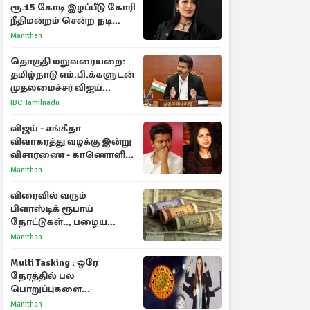
ரூ.15 கோடி இழப்பீடு கோரி
நீதிமன்றம் சென்ற நடிகை
ஸ்ருதி ஹாசன்!
Manithan
தொகுதி மறுவரையறை:
தமிழ்நாடு எம்.பி.க்களுடன்
முதலமைச்சர் விஜய்
ஆலோசனை
IBC Tamilnadu
விஜய் - சங்கீதா
விவாகரத்து வழக்கு இன்று
விசாரணை - காணொளி
மூலம் ஆஜராக வாய்ப்பு
Manithan
விரைவில் வரும்
பிளாஸ்டிக் ரூபாய்
நோட்டுகள்.., பழைய
காகித நோட்டுகள்
Manithan
செல்லுமா?
Multi Tasking : ஒரே
நேரத்தில் பல
பொறுப்புகளை
கையாளும் டாப் 3 ராசிகள்!
Manithan