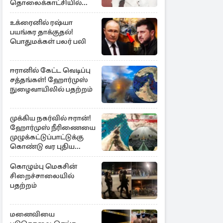
தொலைக்காட்சியில்
குமுறல்
உக்ரைனில் ரஷ்யா
பயங்கர தாக்குதல்!
பொதுமக்கள் பலர் பலி
ஈரானில் கேட்ட வெடிப்பு
சத்தங்கள்! ஹோர்முஸ்
நுழைவாயிலில் பதற்றம்
முக்கிய நகர்வில் ஈரான்!
ஹோர்முஸ் நீரிணையை
முழுக்கட்டுப்பாட்டுக்கு
கொண்டு வர புதிய
சட்டமூலம்
கொழும்பு மெகசின்
சிறைச்சாலையில்
பதற்றம்
மனைவியை