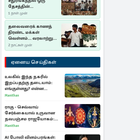
சதுரங்கத்தில் ஒரு
தேசத்தின்
தீர்க்கதரிசனம் :
1 நாள் முன்
சுதுமலை பிரகடனம்
ஒரு வரலாற்றுப் பாடம்
தலைவரைக் காணத்
திரண்ட மக்கள்
வெள்ளம்... வரலாற்றுச்
சிறப்புமிக்க சுதுமலைப்
2 நாட்கள் முன்
பிரகடனம்…
ஏனைய செய்திகள்
உலகில் இந்த நகரில்
இறப்பதற்கு தடையாம்:
எங்குள்ளது? என்ன
காரணம் தெரியுமா?
Manithan
ராகு - செவ்வாய்
சேர்க்கையால் உருவான
நவபஞ்சம ராஜயோகம்:
அதிர்ஷ்டம் பெறும் 3
Manithan
ராசிகள்!
AI போலி விளம்பரங்கள்: