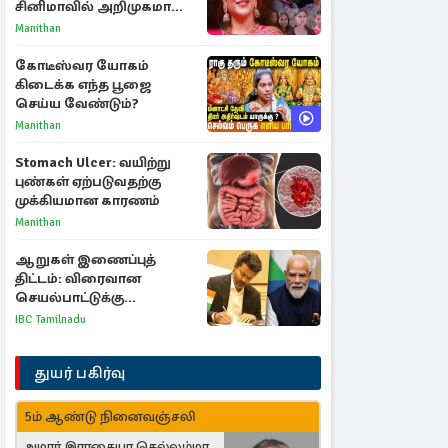
சினிமாவில் அறிமுகமான
த்ரிஷா! உண்மையை
Manithan
பகிர்ந்த இயக்குநர் பிரவீன்
காந்தி
கோடீஸ்வர யோகம்
கிடைக்க எந்த பூஜை
செய்ய வேண்டும்?
Manithan
Stomach Ulcer: வயிற்று
புண்கள் ஏற்படுவதற்கு
முக்கியமான காரணம்
Manithan
ஆறுகள் இணைப்புத்
திட்டம்: விரைவான
செயல்பாட்டுக்கு
பிரதமருக்கு முதலமைச்சர்
IBC Tamilnadu
கடிதம்
துயர் பகிர்வு
5ம் ஆண்டு நினைவஞ்சலி
அமரர் இராசையா செல்லம்மா