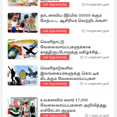
Job Opportunity
8 மாதங்கள் முன்
நாடளாவிய ரீதியில் 30000-க்கும்
மேற்பட்ட ஆசிரியர் வெற்றிடங்கள்!
Job Opportunity
9 மாதங்கள் முன்
வெளிநாட்டு
வேலைவாய்ப்புகளுக்காக
காத்திருப்போருக்கு மகிழ்ச்சித்
தகவல்
Job Opportunity
11 மாதங்கள் முன்
வெளிநாடுகளில்
இலங்கையர்களுக்கு கொட்டிக்
கிடக்கும் வேலைவாய்ப்புகள்
Job Opportunity
11 மாதங்கள் முன்
உலகளவில் சுமார் 17,000
வேலைவாய்ப்புகளை அறிவித்தது
எமிரேட்ஸ் குழுமம்
Job Opportunity
1 வருடம் முன்