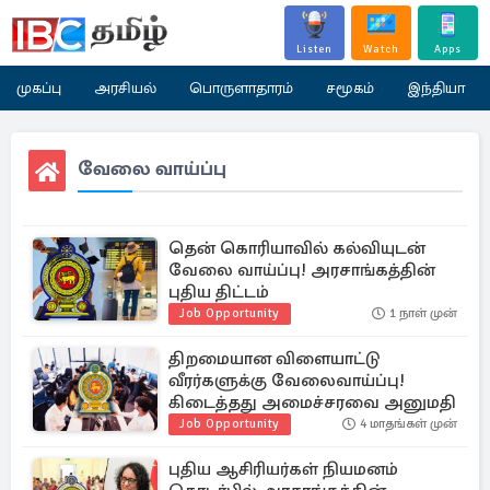
Listen
Watch
Apps
முகப்பு
அரசியல்
பொருளாதாரம்
சமூகம்
இந்தியா
வேலை வாய்ப்பு
தென் கொரியாவில் கல்வியுடன்
வேலை வாய்ப்பு! அரசாங்கத்தின்
புதிய திட்டம்
Job Opportunity
1 நாள் முன்
திறமையான விளையாட்டு
வீரர்களுக்கு வேலைவாய்ப்பு!
கிடைத்தது அமைச்சரவை அனுமதி
Job Opportunity
4 மாதங்கள் முன்
புதிய ஆசிரியர்கள் நியமனம்