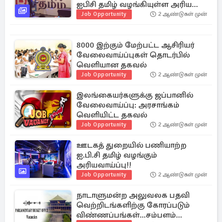
ஐபிசி தமிழ் வழங்கியுள்ள அரிய
வாய்ப்பு
Job Opportunity
2 ஆண்டுகள் முன்
8000 இற்கும் மேற்பட்ட ஆசிரியர்
வேலைவாய்ப்புகள் தொடர்பில்
வெளியான தகவல்
Job Opportunity
2 ஆண்டுகள் முன்
இலங்கையர்களுக்கு ஜப்பானில்
வேலைவாய்ப்பு: அரசாங்கம்
வெளியிட்ட தகவல்
Job Opportunity
2 ஆண்டுகள் முன்
ஊடகத் துறையில் பணியாற்ற
ஐ.பி.சி தமிழ் வழங்கும்
அரியவாய்ப்பு!!
Job Opportunity
2 ஆண்டுகள் முன்
நாடாளுமன்ற அலுவலக பதவி
வெற்றிடங்களிற்கு கோரப்படும்
விண்ணப்பங்கள்...சம்பளம்