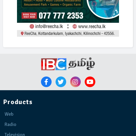
Products
Web
Radio
Television