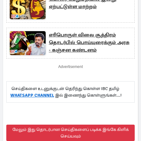
ஏற்பட்டுள்ள மாற்றம்
எரிபொருள் விலை சூத்திரம்
தொடர்பில் பொய்யுரைக்கும் அரசு
- கஞ்சன கண்டனம்
Advertisement
செய்திகளை உடனுக்குடன் தெரிந்து கொள்ள IBC தமிழ்
WHATSAPP CHANNEL
இல் இணைந்து கொள்ளுங்கள்...!
மேலும் இது தொடர்பான செய்திகளைப் படிக்க இங்கே கிளிக்
செய்யவும்