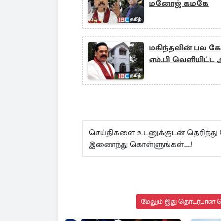
மனோஜ் கமகே
மகிந்தவின் பல க
எம்.பி வெளியிட்ட 
செய்திகளை உடனுக்குடன் தெரிந்து
இணைந்து கொள்ளுங்கள்...!
மேலும் இது தொடர்பான செ