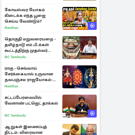
கோடீஸ்வர யோகம்
கிடைக்க எந்த பூஜை
செய்ய வேண்டும்?
Manithan
தொகுதி மறுவரையறை -
தமிழ்நாடு எம்.பி.க்கள்
கூட்டத்திற்கு முதல்வர்
விஜய் அழைப்பு
IBC Tamilnadu
ராகு - செவ்வாய்
சேர்க்கையால் உருவான
நவபஞ்சம ராஜயோகம்:
அதிர்ஷ்டம் பெறும் 3
Manithan
ராசிகள்!
சட்டப்பேரவையில்
வேளாண் பட்ஜெட் தாக்கல்
IBC Tamilnadu
ஆறுகள் இணைப்புத்
திட்டம்: விரைவான