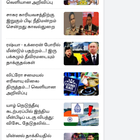
வெளியான அறிவிப்பு
சாகர காரியவசத்திற்கு
இறுகும் பிடி: நீதிமன்றம்
சென்றது காவல்துறை
ரஷ்யா - உக்ரைன் போரில்
மீண்டும் பதற்றம்...! இரு
பக்கமும் தீவிரமடையும்
தாக்குதல்கள்
லிட்ரோ சமையல்
எரிவாயு விலை
திருத்தம்...! வெளியான
அறிவிப்பு
யாழ் நெடுந்தீவு
கடற்பரப்பில் இந்திய
மீன்பிடிப் படகு விபத்து:
விசேட தேடுதலில்
இலங்கை கடற்படை
மின்னல் தாக்கியதில்