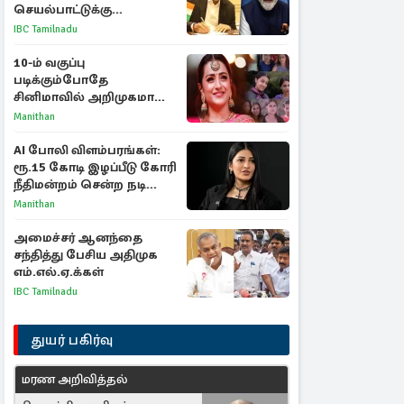
செயல்பாட்டுக்கு
பிரதமருக்கு முதலமைச்சர்
IBC Tamilnadu
கடிதம்
10-ம் வகுப்பு
படிக்கும்போதே
சினிமாவில் அறிமுகமான
த்ரிஷா! உண்மையை
Manithan
பகிர்ந்த இயக்குநர் பிரவீன்
காந்தி
AI போலி விளம்பரங்கள்:
ரூ.15 கோடி இழப்பீடு கோரி
நீதிமன்றம் சென்ற நடிகை
ஸ்ருதி ஹாசன்!
Manithan
அமைச்சர் ஆனந்தை
சந்தித்து பேசிய அதிமுக
எம்.எல்.ஏ.க்கள்
IBC Tamilnadu
துயர் பகிர்வு
மரண அறிவித்தல்