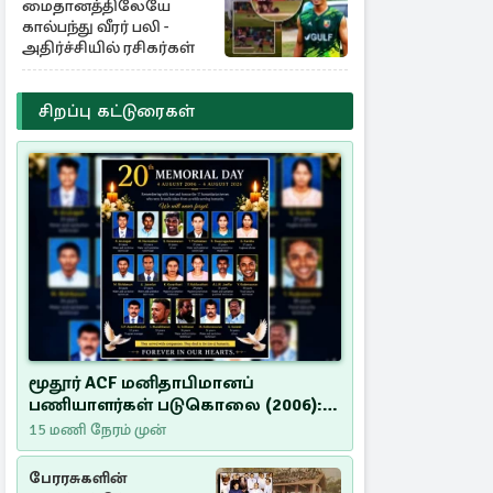
மைதானத்திலேயே
கால்பந்து வீரர் பலி -
அதிர்ச்சியில் ரசிகர்கள்
சிறப்பு கட்டுரைகள்
மூதூர் ACF மனிதாபிமானப்
பணியாளர்கள் படுகொலை (2006):
20 ஆண்டுகளாகியும் நீதி
15 மணி நேரம் முன்
மறுக்கப்பட்ட மனிதாபிமானப்
பேரவலம்
பேரரசுகளின்