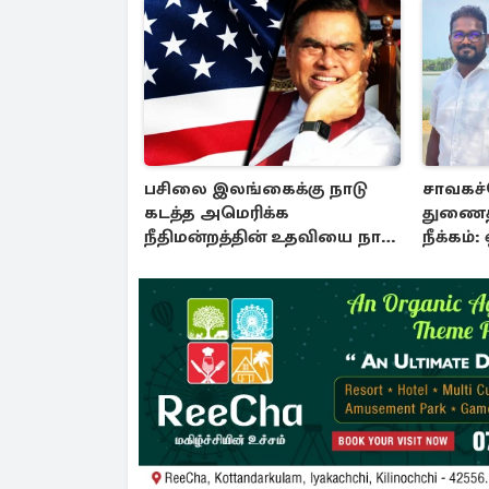
பசிலை இலங்கைக்கு நாடு
சாவகச்
கடத்த அமெரிக்க
துணைத
நீதிமன்றத்தின் உதவியை நாட
நீக்கம்
அரசாங்கம் முடிவு
இறுதித் த