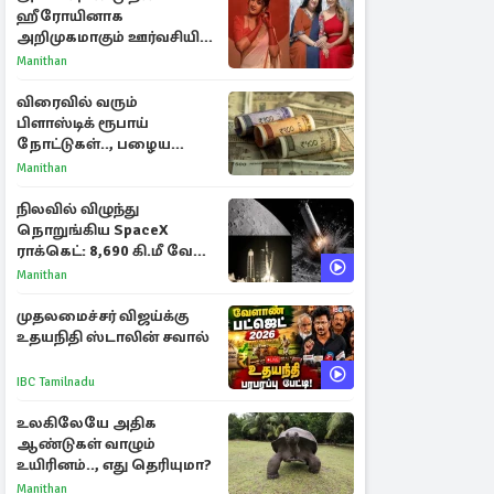
ஹீரோயினாக
அறிமுகமாகும் ஊர்வசியின்
மகள் தேஜலட்சுமி!
Manithan
விரைவில் வரும்
பிளாஸ்டிக் ரூபாய்
நோட்டுகள்.., பழைய
காகித நோட்டுகள்
Manithan
செல்லுமா?
நிலவில் விழுந்து
நொறுங்கிய SpaceX
ராக்கெட்: 8,690 கி.மீ வேக
மோதலால் உருவான புதிய
Manithan
பள்ளம்!
முதலமைச்சர் விஜய்க்கு
உதயநிதி ஸ்டாலின் சவால்
IBC Tamilnadu
உலகிலேயே அதிக
ஆண்டுகள் வாழும்
உயிரினம்.., எது தெரியுமா?
Manithan