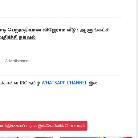
ோடி பெறுமதியான விஜேராம வீடு : ஆளுங்கட்சி
அதிர்ச்சி தகவல்
Advertisement
 கொள்ள IBC தமிழ்
WHATSAPP CHANNEL
இல்
ய்திகளைப் படிக்க இங்கே கிளிக் செய்யவும்