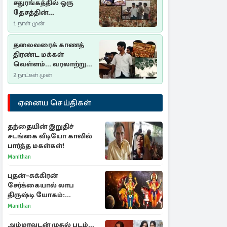
சதுரங்கத்தில் ஒரு
தேசத்தின்
தீர்க்கதரிசனம் :
1 நாள் முன்
சுதுமலை பிரகடனம்
ஒரு வரலாற்றுப் பாடம்
தலைவரைக் காணத்
திரண்ட மக்கள்
வெள்ளம்... வரலாற்றுச்
சிறப்புமிக்க சுதுமலைப்
2 நாட்கள் முன்
பிரகடனம்…
ஏனைய செய்திகள்
தந்தையின் இறுதிச்
சடங்கை வீடியோ காலில்
பார்த்த மகள்கள்!
Manithan
புதன்–சுக்கிரன்
சேர்க்கையால் லாப
திருஷ்டி யோகம்:
அதிர்ஷ்டம் பெறும் டாப் 3
Manithan
ராசிகள்!
அம்மாவுடன் முதல் படம்...