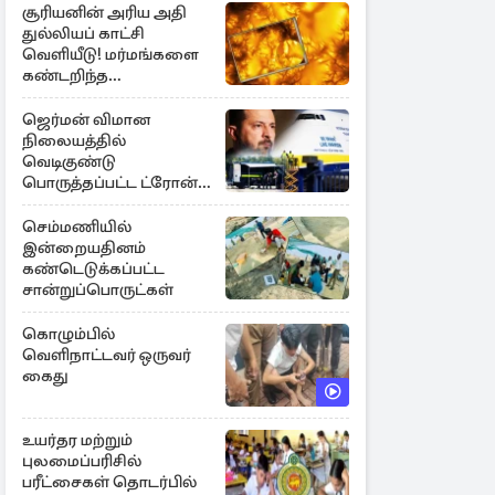
சூரியனின் அரிய அதி
துல்லியப் காட்சி
வெளியீடு! மர்மங்களை
கண்டறிந்த
விஞ்ஞானிகள்
ஜெர்மன் விமான
நிலையத்தில்
வெடிகுண்டு
பொருத்தப்பட்ட ட்ரோன்!
தப்பியது உக்ரைன்
விமானம்
செம்மணியில்
இன்றையதினம்
கண்டெடுக்கப்பட்ட
சான்றுப்பொருட்கள்
கொழும்பில்
வெளிநாட்டவர் ஒருவர்
கைது
உயர்தர மற்றும்
புலமைப்பரிசில்
பரீட்சைகள் தொடர்பில்