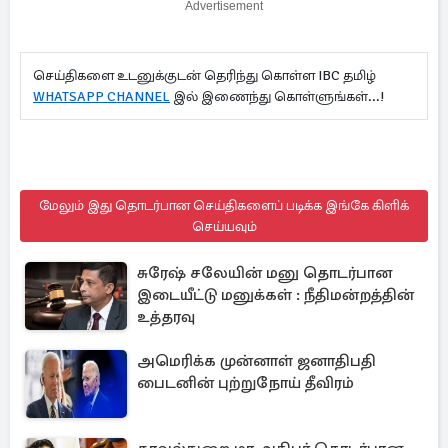
Advertisement
செய்திகளை உடனுக்குடன் தெரிந்து கொள்ள IBC தமிழ்
WHATSAPP CHANNEL
இல் இணைந்து கொள்ளுங்கள்...!
மேலும் இது தொடர்பான செய்திகளைப் படிக்க இங்கே கிளிக்
செய்யவும்
சுரேஷ் சலேயின் மனு தொடர்பான
இடையீட்டு மனுக்கள் : நீதிமன்றத்தின்
உத்தரவு
அமெரிக்க முன்னாள் ஜனாதிபதி
பைடனின் புற்றுநோய் தீவிரம்