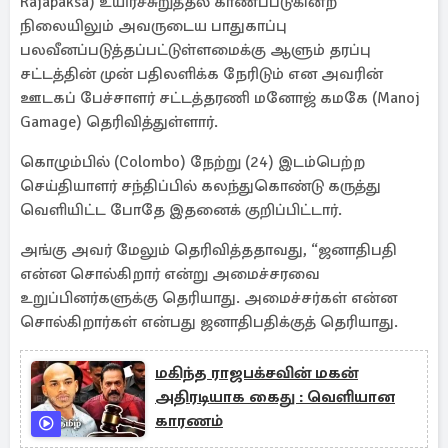
Rajapaksa) உயிரச்சுறுத்தல் காணப்படுகின்ற
நிலையிலும் அவருடைய பாதுகாப்பு
பலவீனப்படுத்தப்பட்டுள்ளமைக்கு ஆளும் தரப்பு
சட்டத்தின் முன் பதிலளிக்க நேரிடும் என அவரின்
ஊடகப் பேச்சாளர் சட்டத்தரணி மனோஜ் கமகே (Manoj
Gamage) தெரிவித்துள்ளார்.
கொழும்பில் (Colombo) நேற்று (24) இடம்பெற்ற
செய்தியாளர் சந்திப்பில் கலந்துகொண்டு கருத்து
வெளியிட்ட போதே இதனைக் குறிப்பிட்டார்.
அங்கு அவர் மேலும் தெரிவித்ததாவது, “ஜனாதிபதி
என்ன சொல்கிறார் என்று அமைச்சரவை
உறுப்பினர்களுக்கு தெரியாது. அமைச்சர்கள் என்ன
சொல்கிறார்கள் என்பது ஜனாதிபதிக்குத் தெரியாது.
மகிந்த ராஜபக்சவின் மகன்
அதிரடியாக கைது : வெளியான
காரணம்