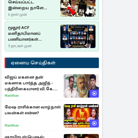
செய்யப்பட்ட
இன்றைய நாளே
செம்மணி
1 நாள் முன்
இனப்படுகொலை
தினம்…!
மூதூர் ACF
மனிதாபிமானப்
பணியாளர்கள்
படுகொலை (2006): 20
3 நாட்கள் முன்
ஆண்டுகளாகியும் நீதி
மறுக்கப்பட்ட
ஏனைய செய்திகள்
மனிதாபிமானப்
பேரவலம்
விஜய் மகனை தன்
மகனாக பார்த்த அஜித் -
பத்திரிகையாளர் வி.கே.
சுந்தர் ஓபன் டாக்!
Manithan
மேஷ ராசிக்கான வாழ்நாள்
பலன்கள் என்ன?
Manithan
ஞாயிறு ஸ்பெஷல்: