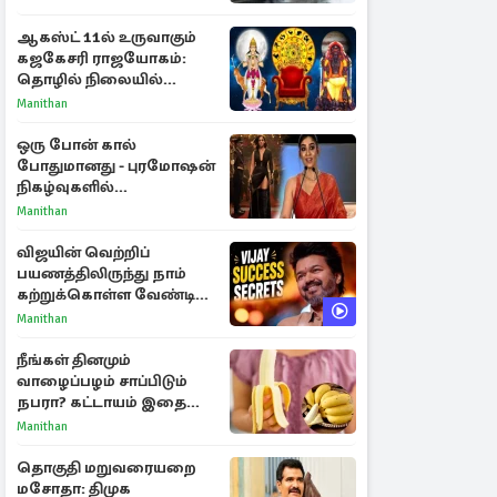
ஆகஸ்ட் 11ல் உருவாகும்
கஜகேசரி ராஜயோகம்:
தொழில் நிலையில்
அதிர்ஷ்டம் பெறும் 3
Manithan
ராசிகள்!
ஒரு போன் கால்
போதுமானது - புரமோஷன்
நிகழ்வுகளில்
பங்கேற்காதது குறித்து
Manithan
நயன்தாரா ஓபன் டாக்!
விஜயின் வெற்றிப்
பயணத்திலிருந்து நாம்
கற்றுக்கொள்ள வேண்டிய
முக்கிய 3 விடயங்கள்!
Manithan
நீங்கள் தினமும்
வாழைப்பழம் சாப்பிடும்
நபரா? கட்டாயம் இதை
தெரிந்து கொள்ளுங்கள்
Manithan
தொகுதி மறுவரையறை
மசோதா: திமுக