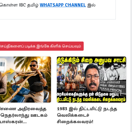
 கொள்ள IBC தமிழ்
WHATSAPP CHANNEL
இல்
ய்திகளைப் படிக்க இங்கே கிளிக் செய்யவும்
 மண்ணை அதிரவைத்த
1983 இல் திட்டமிட்டு நடந்த
: நெதர்லாந்து ஊடகம்
வெலிக்கடைச்
 பாஸ்கரன்
சிறைக்கலவரம்!
ாவின் 5,445 கோடி