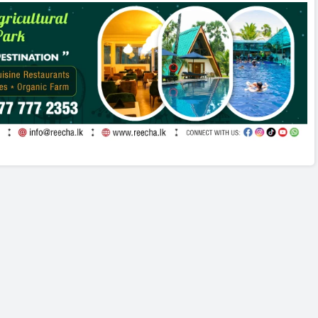
சாம்ராஜ்யம்