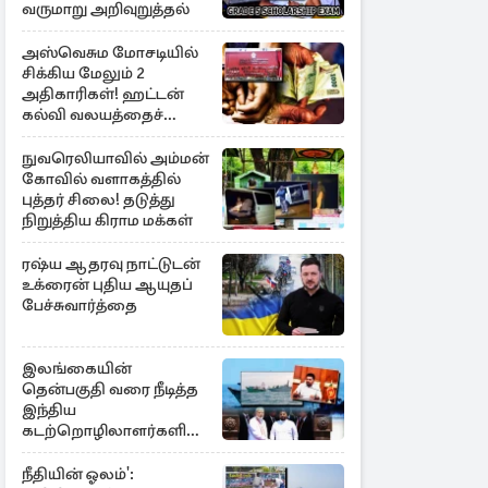
வருமாறு அறிவுறுத்தல்
அஸ்வெசும மோசடியில்
சிக்கிய மேலும் 2
அதிகாரிகள்! ஹட்டன்
கல்வி வலயத்தைச்
சேர்ந்த 6 ஆசிரியர்கள்
குறித்து விசாரணை
நுவரெலியாவில் அம்மன்
கோவில் வளாகத்தில்
புத்தர் சிலை! தடுத்து
நிறுத்திய கிராம மக்கள்
ரஷ்ய ஆதரவு நாட்டுடன்
உக்ரைன் புதிய ஆயுதப்
பேச்சுவார்த்தை
இலங்கையின்
தென்பகுதி வரை நீடித்த
இந்திய
கடற்றொழிலாளர்களின்
ஊடுருவல்
நீதியின் ஓலம்':