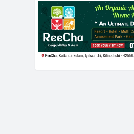
மாணவர்களின் கால்
ரூபாய் 
சலங்கை ஓசை