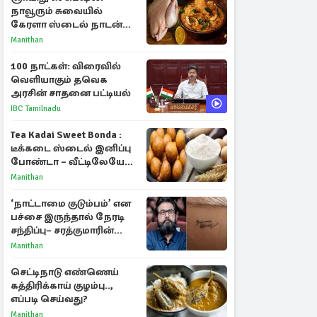
நாவூரும் சுவையில்
கேரளா ஸ்டைல் நாடன்
சிக்கன் குழம்பு ரெசிபி!
Manithan
100 நாட்கள்: விரைவில்
வெளியாகும் தவெக
அரசின் சாதனை பட்டியல்
IBC Tamilnadu
Tea Kadai Sweet Bonda :
டீக்கடை ஸ்டைல் இனிப்பு
போண்டா – வீட்டிலேயே
செய்வது எப்படி?
Manithan
‘நாட்டாமை குடும்பம்’ என
பச்சை இருந்தால் நேரடி
சந்திப்பு– சரத்குமாரின்
புதிய யோசனை
Manithan
செட்டிநாடு எண்ணெய்
கத்திரிக்காய் குழம்பு..,
எப்படி செய்வது?
Manithan