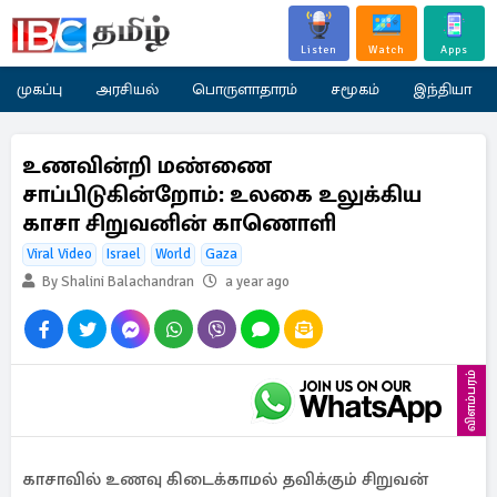
Listen
Watch
Apps
முகப்பு
அரசியல்
பொருளாதாரம்
சமூகம்
இந்தியா
உணவின்றி மண்ணை
சாப்பிடுகின்றோம்: உலகை உலுக்கிய
காசா சிறுவனின் காணொளி
Viral Video
Israel
World
Gaza
By Shalini Balachandran
a year ago
விளம்பரம்
காசாவில் உணவு கிடைக்காமல் தவிக்கும் சிறுவன்