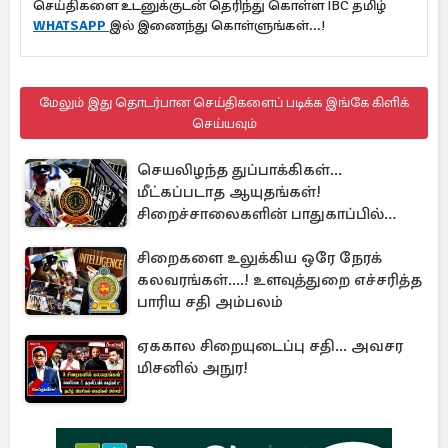
செய்திகளை உடனுக்குடன் தெரிந்து கொள்ள IBC தமிழ்
WHATSAPP
இல் இணைந்து கொள்ளுங்கள்...!
மேலும் இது தொடர்பான செய்திகளைப் படிக்க இங்கே கிளிக்
செய்யவும்
செயலிழந்த துப்பாக்கிகள்...
மீட்கப்படாத ஆயுதங்கள்!
சிறைச்சாலைகளின் பாதுகாப்பில்
பாரிய அச்சுறுத்தல்
சிறைகளை உலுக்கிய ஒரே நேரக்
கலவரங்கள்....! உளவுத்துறை எச்சரித்த
பாரிய சதி அம்பலம்
ஏககால சிறையுடைப்பு சதி... அவசர
மிசனில் அநுர!