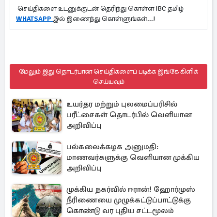
செய்திகளை உடனுக்குடன் தெரிந்து கொள்ள IBC தமிழ்
WHATSAPP
இல் இணைந்து கொள்ளுங்கள்...!
மேலும் இது தொடர்பான செய்திகளைப் படிக்க இங்கே கிளிக்
செய்யவும்
உயர்தர மற்றும் புலமைப்பரிசில்
பரீட்சைகள் தொடர்பில் வெளியான
அறிவிப்பு
பல்கலைக்கழக அனுமதி:
மாணவர்களுக்கு வெளியான முக்கிய
அறிவிப்பு
முக்கிய நகர்வில் ஈரான்! ஹோர்முஸ்
நீரிணையை முழுக்கட்டுப்பாட்டுக்கு
கொண்டு வர புதிய சட்டமூலம்