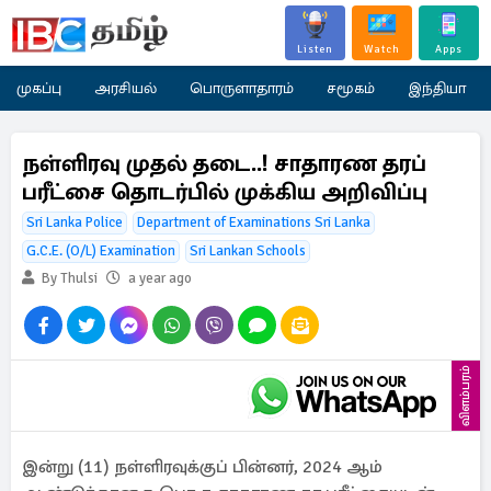
Listen
Watch
Apps
முகப்பு
அரசியல்
பொருளாதாரம்
சமூகம்
இந்தியா
நள்ளிரவு முதல் தடை..! சாதாரண தரப்
பரீட்சை தொடர்பில் முக்கிய அறிவிப்பு
Sri Lanka Police
Department of Examinations Sri Lanka
G.C.E. (O/L) Examination
Sri Lankan Schools
By Thulsi
a year ago
விளம்பரம்
இன்று (11) நள்ளிரவுக்குப் பின்னர், 2024 ஆம்